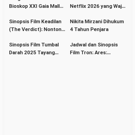
Bioskop XXI Gaia Mall
Netflix 2026 yang Wajib
Rendi Terancam
Akhirnya Rilis Globa
Pontianak Terbaru Juli
Ditonton, Dari Romantis
Terbongkar
Sinopsis Film Keadilan
Nikita Mirzani Dihukum
2026, Weekdays Mulai
hingga Thriller
(The Verdict): Nonton
4 Tahun Penjara
Rp30 Ribu
di Bioskop Rio Dewanto
Sinopsis Film Tumbal
Jadwal dan Sinopsis
Lawan Sistem Hukum
Darah 2025 Tayang
Film Tron: Ares:
Korup
Oktober
Pertemuan Manusia
dan Kecerdasan
Buatan di Layar Lebar