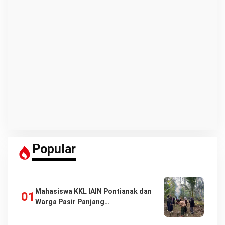
Popular
Mahasiswa KKL IAIN Pontianak dan
Warga Pasir Panjang…