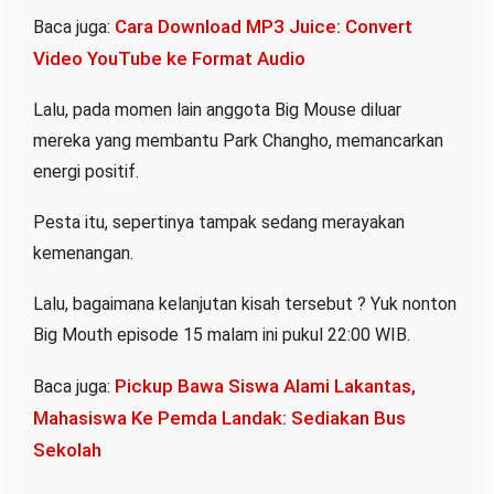
Cara Download MP3 Juice: Convert
Baca juga:
Video YouTube ke Format Audio
Lalu, pada momen lain anggota Big Mouse diluar
mereka yang membantu Park Changho, memancarkan
energi positif.
Pesta itu, sepertinya tampak sedang merayakan
kemenangan.
Lalu, bagaimana kelanjutan kisah tersebut ? Yuk nonton
Big Mouth episode 15 malam ini pukul 22:00 WIB.
Pickup Bawa Siswa Alami Lakantas,
Baca juga:
Mahasiswa Ke Pemda Landak: Sediakan Bus
Sekolah