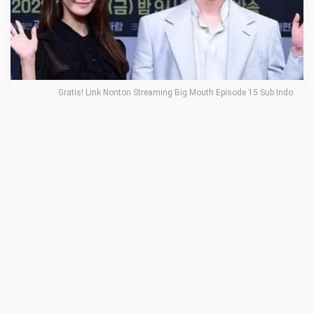
t
h
E
p
i
Gratis! Link Nonton Streaming Big Mouth Episode 15 Sub Indo
s
o
d
e
1
5
S
u
b
I
n
d