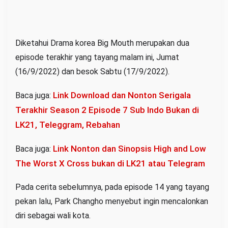
Diketahui Drama korea Big Mouth merupakan dua
episode terakhir yang tayang malam ini, Jumat
(16/9/2022) dan besok Sabtu (17/9/2022).
Link Download dan Nonton Serigala
Baca juga:
Terakhir Season 2 Episode 7 Sub Indo Bukan di
LK21, Teleggram, Rebahan
Link Nonton dan Sinopsis High and Low
Baca juga:
The Worst X Cross bukan di LK21 atau Telegram
Pada cerita sebelumnya, pada episode 14 yang tayang
pekan lalu, Park Changho menyebut ingin mencalonkan
diri sebagai wali kota.