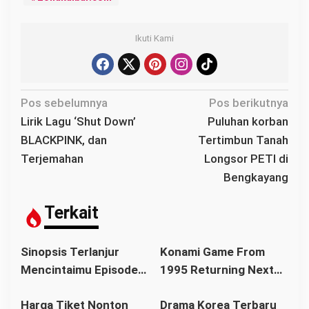
Ikuti Kami
N
Pos sebelumnya
Pos berikutnya
a
Lirik Lagu ‘Shut Down’
Puluhan korban
v
BLACKPINK, dan
Tertimbun Tanah
i
Terjemahan
Longsor PETI di
g
Bengkayang
a
s
Terkait
i
p
Sinopsis Terlanjur
Konami Game From
o
Mencintaimu Episode
1995 Returning Next
s
15: Arumi Selamat,
Month for First Time
Harga Tiket Nonton
Drama Korea Terbaru
Rahasia Laura dan
Ever, Game Legendaris