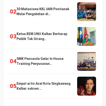
30 Mahasiswa KKL IAIN Pontianak
Mulai Pengabdian di…
Ketua BEM UNU Kalbar Berharap
Publik Tak Girang…
SMK Pancasila Gelar In House
Training Penyusunan…
Empat artis Asal Kota Singkawang
Kalbar sukses:…