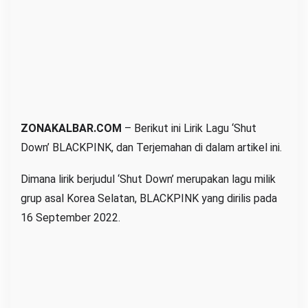
d
a
n
T
e
r
j
ZONAKALBAR.COM
– Berikut ini Lirik Lagu ‘Shut
e
m
Down’ BLACKPINK, dan Terjemahan di dalam artikel ini.
a
Dimana lirik berjudul ‘Shut Down’ merupakan lagu milik
h
grup asal Korea Selatan, BLACKPINK yang dirilis pada
a
16 September 2022.
n