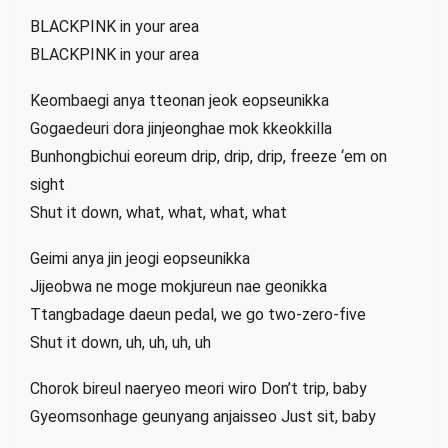
BLACKPINK in your area
BLACKPINK in your area
Keombaegi anya tteonan jeok eopseunikka
Gogaedeuri dora jinjeonghae mok kkeokkilla
Bunhongbichui eoreum drip, drip, drip, freeze ‘em on
sight
Shut it down, what, what, what, what
Geimi anya jin jeogi eopseunikka
Jijeobwa ne moge mokjureun nae geonikka
Ttangbadage daeun pedal, we go two-zero-five
Shut it down, uh, uh, uh, uh
Chorok bireul naeryeo meori wiro Don’t trip, baby
Gyeomsonhage geunyang anjaisseo Just sit, baby