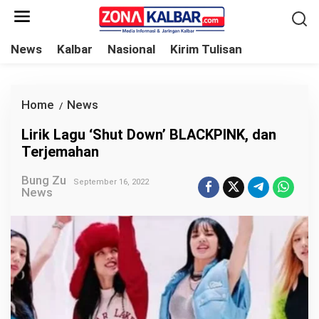
L
e
w
News
Kalbar
Nasional
Kirim Tulisan
a
t
i
Home
News
L
/
k
i
Lirik Lagu ‘Shut Down’ BLACKPINK, dan
e
r
Terjemahan
k
i
o
Bung Zu
k
September 16, 2022
News
n
L
t
a
e
g
n
u
'
S
h