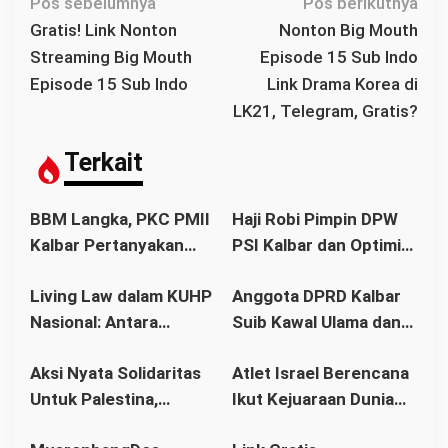
N
Pos sebelumnya
Pos berikutnya
a
Gratis! Link Nonton
Nonton Big Mouth
v
Streaming Big Mouth
Episode 15 Sub Indo
i
Episode 15 Sub Indo
Link Drama Korea di
g
LK21, Telegram, Gratis?
a
s
Terkait
i
p
BBM Langka, PKC PMII
Haji Robi Pimpin DPW
o
Kalbar Pertanyakan
PSI Kalbar dan Optimis
s
Stetmen Pemerintah
Memang Pemilu 2029
Living Law dalam KUHP
Anggota DPRD Kalbar
Terkait Stok BBM
Nasional: Antara
Suib Kawal Ulama dan
Aman
Hukum Adat dan Asas
Pondok Pesantren
Aksi Nyata Solidaritas
Atlet Israel Berencana
Legalitas
Untuk Palestina,
Ikut Kejuaraan Dunia
Ratusan Warga
Senam di Jakarta, Ini