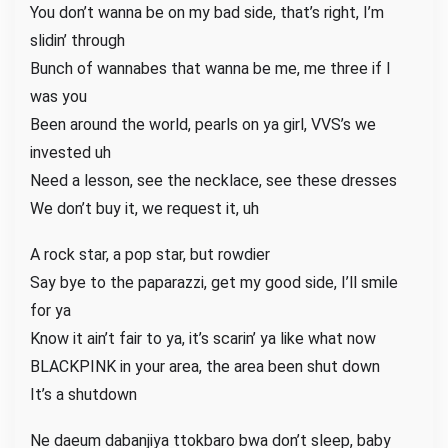
You don’t wanna be on my bad side, that’s right, I’m
slidin’ through
Bunch of wannabes that wanna be me, me three if I
was you
Been around the world, pearls on ya girl, VVS’s we
invested uh
Need a lesson, see the necklace, see these dresses
We don’t buy it, we request it, uh
A rock star, a pop star, but rowdier
Say bye to the paparazzi, get my good side, I’ll smile
for ya
Know it ain’t fair to ya, it’s scarin’ ya like what now
BLACKPINK in your area, the area been shut down
It’s a shutdown
Ne daeum dabanjiya ttokbaro bwa don’t sleep, baby