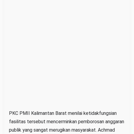
i
d
a
k
M
e
n
y
a
l
a
PKC PMII Kalimantan Barat menilai ketidakfungsian
fasilitas tersebut mencerminkan pemborosan anggaran
publik yang sangat merugikan masyarakat. Achmad