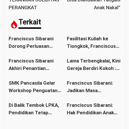
a
PERANGKAT
Anak Nakal”
s
i
Terkait
p
o
Franciscus Sibarani
Fasilitasi Kuliah ke
s
Dorong Perluasan
Tiongkok, Franciscus
Akses Pendidikan
Sibarani Ajak Orang
Franciscus Sibarani
Lama Terbengkalai, Kini
sebagai Upaya Cegah
Tua Dukung Pendidikan
Akhiri Penantian
Gereja Berdiri Kokoh :
Pernikahan Dini di
Anak
Panjang Umat Stasi
Franciscus Sibarani
Kalbar
SMK Pancasila Gelar
Franciscus Sibarani:
Bawat Keuskupan
Wujudkan Politik
Workshop Penguatan
Jadikan Masa
Agung Pontianak,
Bonum Commune di
Implementasi 8
Pembinaan sebagai
Gereja Baru Akhirnya
Stasi Bawat Desa
Di Balik Tembok LPKA,
Franciscus Sibarani:
Standar Nasional
Titik Balik Menata
Berdiri
Pahonk LANDAK
Pendidikan Tetap
Hak Pendidikan Anak
Pendidikan
Masa Depan
Berjalan: Franciscus
Binaan Harus Tetap
Sibarani Apresiasi
Terpenuhi