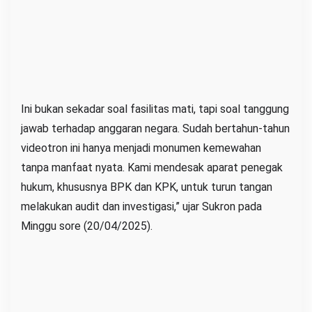
n
d
a
r
a
S
Ini bukan sekadar soal fasilitas mati, tapi soal tanggung
u
jawab terhadap anggaran negara. Sudah bertahun-tahun
p
videotron ini hanya menjadi monumen kemewahan
a
tanpa manfaat nyata. Kami mendesak aparat penegak
d
hukum, khususnya BPK dan KPK, untuk turun tangan
i
melakukan audit dan investigasi,” ujar Sukron pada
o
Minggu sore (20/04/2025).
y
a
n
g
T