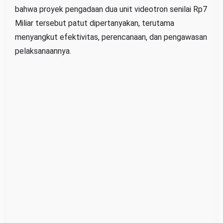
bahwa proyek pengadaan dua unit videotron senilai Rp7
e
Miliar tersebut patut dipertanyakan, terutama
n
menyangkut efektivitas, perencanaan, dan pengawasan
i
pelaksanaannya.
l
a
i
7
M
i
l
i
a
r
d
i
B
a