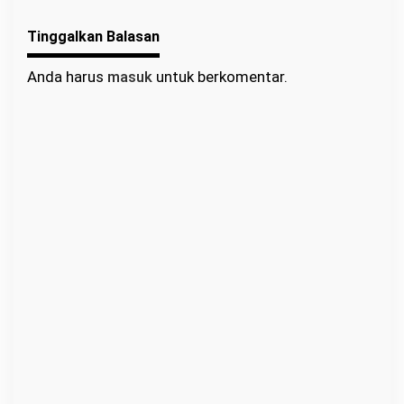
Program Paket A, B,
Tinggalkan Balasan
dan C
Anda harus
masuk
untuk berkomentar.