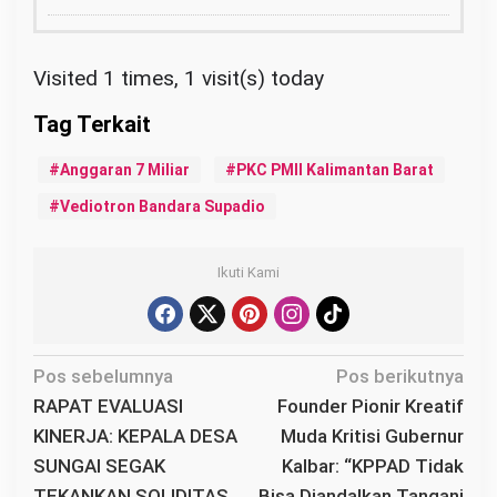
Visited 1 times, 1 visit(s) today
Anggaran 7 Miliar
PKC PMII Kalimantan Barat
Vediotron Bandara Supadio
Ikuti Kami
N
Pos sebelumnya
Pos berikutnya
a
RAPAT EVALUASI
Founder Pionir Kreatif
v
KINERJA: KEPALA DESA
Muda Kritisi Gubernur
i
SUNGAI SEGAK
Kalbar: “KPPAD Tidak
g
TEKANKAN SOLIDITAS
Bisa Diandalkan Tangani