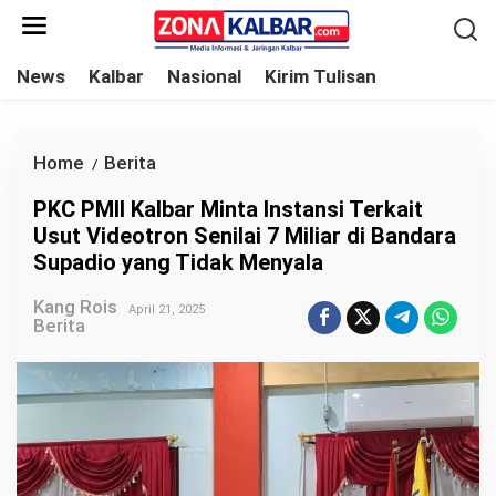
L
e
w
News
Kalbar
Nasional
Kirim Tulisan
a
t
i
Home
Berita
P
/
k
K
PKC PMII Kalbar Minta Instansi Terkait
e
C
Usut Videotron Senilai 7 Miliar di Bandara
k
P
Supadio yang Tidak Menyala
o
M
n
Kang Rois
I
April 21, 2025
Berita
t
I
e
K
n
a
l
b
a