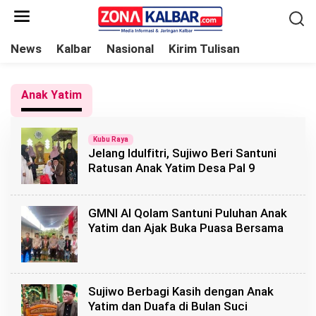
L
e
w
News
Kalbar
Nasional
Kirim Tulisan
a
t
Anak Yatim
i
k
e
Kubu Raya
Jelang Idulfitri, Sujiwo Beri Santuni
k
Ratusan Anak Yatim Desa Pal 9
o
n
t
GMNI Al Qolam Santuni Puluhan Anak
e
Yatim dan Ajak Buka Puasa Bersama
n
Sujiwo Berbagi Kasih dengan Anak
Yatim dan Duafa di Bulan Suci