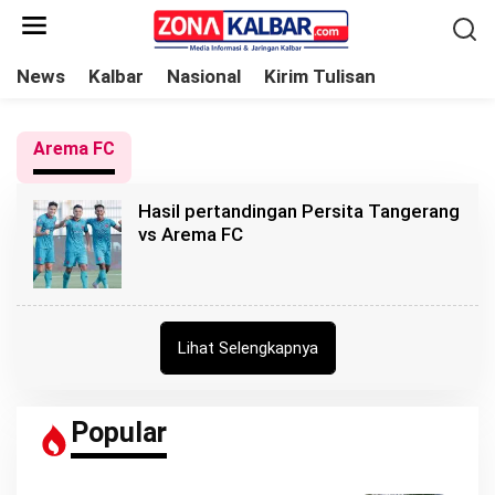
L
e
w
News
Kalbar
Nasional
Kirim Tulisan
a
t
Arema FC
i
k
Hasil pertandingan Persita Tangerang
e
vs Arema FC
k
o
n
t
Lihat Selengkapnya
e
n
Popular