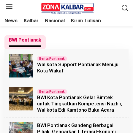
L
e
w
News
Kalbar
Nasional
Kirim Tulisan
a
t
BWI Pontianak
i
k
e
Berita Pontianak
Walikota Support Pontianak Menuju
k
Kota Wakaf
o
n
t
Berita Pontianak
e
BWI Kota Pontianak Gelar Bimtek
n
untuk Tingkatkan Kompetensi Nazhir,
Walikota Edi Kamtono Buka Acara
BWI Pontianak Gandeng Berbagai
Pihak, Gencarkan Literasi Ekonomi