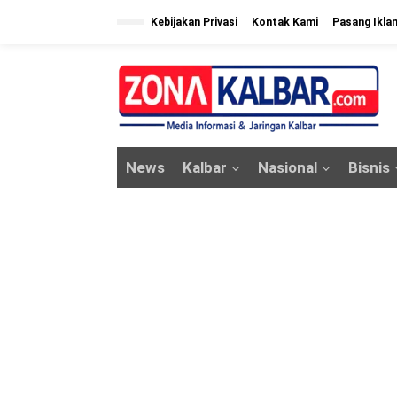
L
Kebijakan Privasi
Kontak Kami
Pasang Ikla
e
w
a
t
i
k
News
Kalbar
Nasional
Bisnis
e
k
o
n
t
e
n