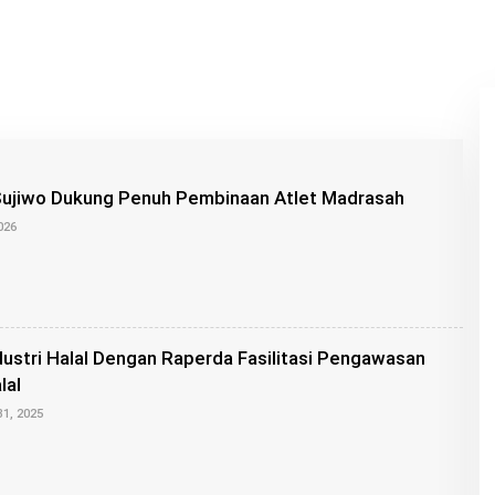
Sujiwo Dukung Penuh Pembinaan Atlet Madrasah
O
2026
L
E
H
A
D
E
P
ustri Halal Dengan Raperda Fasilitasi Pengawasan
U
T
lal
R
O
31, 2025
A
L
E
H
K
A