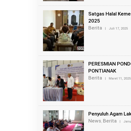
Satgas Halal Kemena
2025
Berita
O
|
Juli 17, 2025
L
E
H
K
A
N
G
PERESMIAN PONDO
R
O
PONTIANAK
I
Berita
S
|
Maret 11, 2025
Penyuluh Agam Lak
News
Berita
,
|
Janu