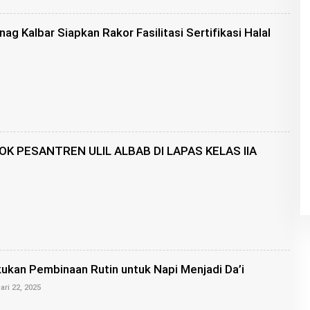
N
G
g Kalbar Siapkan Rakor Fasilitasi Sertifikasi Halal
R
O
I
S
K PESANTREN ULIL ALBAB DI LAPAS KELAS IIA
O
L
E
H
K
A
N
G
ukan Pembinaan Rutin untuk Napi Menjadi Da’i
R
O
O
ari 22, 2025
I
L
S
E