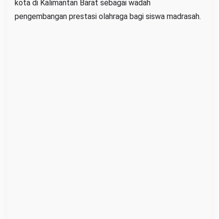
kota di Kalimantan Barat sebagai wadah
d
pengembangan prestasi olahraga bagi siswa madrasah.
r
a
s
a
h