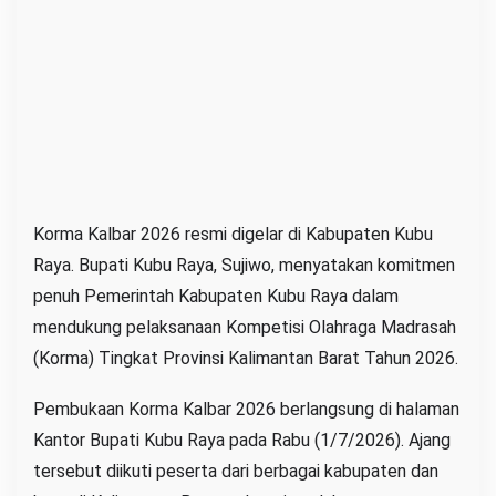
u
h
P
e
m
b
i
n
Korma Kalbar 2026 resmi digelar di Kabupaten Kubu
a
Raya. Bupati Kubu Raya, Sujiwo, menyatakan komitmen
a
n
penuh Pemerintah Kabupaten Kubu Raya dalam
A
mendukung pelaksanaan Kompetisi Olahraga Madrasah
t
(Korma) Tingkat Provinsi Kalimantan Barat Tahun 2026.
l
Pembukaan Korma Kalbar 2026 berlangsung di halaman
e
t
Kantor Bupati Kubu Raya pada Rabu (1/7/2026). Ajang
M
tersebut diikuti peserta dari berbagai kabupaten dan
a