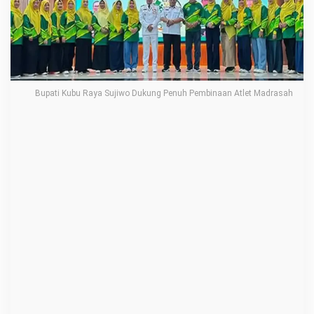
y
a
S
u
j
Bupati Kubu Raya Sujiwo Dukung Penuh Pembinaan Atlet Madrasah
i
w
o
D
u
k
u
n
g
P
e
n