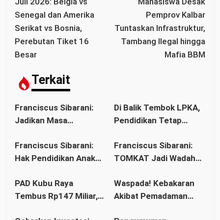
v
Juli 2026: Belgia vs
Mahasiswa Desak
i
Senegal dan Amerika
Pemprov Kalbar
g
Serikat vs Bosnia,
Tuntaskan Infrastruktur,
a
Perebutan Tiket 16
Tambang Ilegal hingga
s
Besar
Mafia BBM
i
p
Terkait
o
s
Franciscus Sibarani:
Di Balik Tembok LPKA,
Jadikan Masa
Pendidikan Tetap
Pembinaan sebagai
Berjalan: Franciscus
Franciscus Sibarani:
Franciscus Sibarani:
Titik Balik Menata
Sibarani Apresiasi
Hak Pendidikan Anak
TOMKAT Jadi Wadah
Masa Depan
Program Paket A, B,
Binaan Harus Tetap
Membangun Iman,
dan C
PAD Kubu Raya
Waspada! Kebakaran
Terpenuhi
Solidaritas, dan
Tembus Rp147 Miliar,
Akibat Pemadaman
Kepemimpinan Orang
Bapenda Bidik
Listrik Mengintai,
Muda Katolik