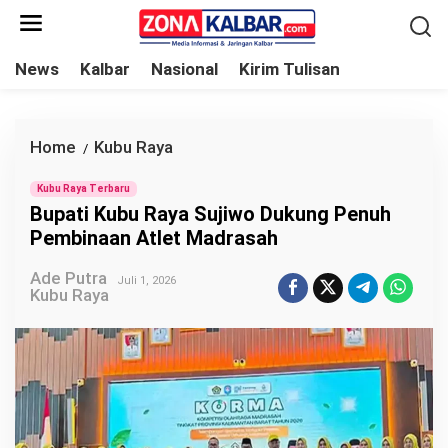
L
e
w
News
Kalbar
Nasional
Kirim Tulisan
a
t
i
Home
Kubu Raya
B
/
k
u
e
Kubu Raya Terbaru
p
Bupati Kubu Raya Sujiwo Dukung Penuh
k
a
Pembinaan Atlet Madrasah
o
t
n
Ade Putra
i
Juli 1, 2026
Kubu Raya
t
K
e
u
n
b
u
R
a