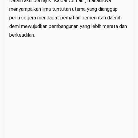
Dalam aksi bertajuk “Kalbar Cemas”, mahasiswa
s
menyampaikan lima tuntutan utama yang dianggap
k
perlu segera mendapat perhatian pemerintah daerah
a
demi mewujudkan pembangunan yang lebih merata dan
n
berkeadilan.
I
n
f
r
a
s
t
r
u
k
t
u
r