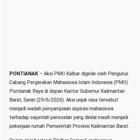
P
e
m
p
r
o
v
K
a
PONTIANAK
– Aksi PMII Kalbar digelar oleh Pengurus
l
Cabang Pergerakan Mahasiswa Islam Indonesia (PMII)
b
Pontianak Raya di depan Kantor Gubernur Kalimantan
a
r
Barat, Senin (29/6/2026). Aksi unjuk rasa tersebut
T
menjadi wadah penyampaian aspirasi mahasiswa
u
terhadap sejumlah persoalan yang dinilai masih menjadi
n
pekerjaan rumah Pemerintah Provinsi Kalimantan Barat.
t
a