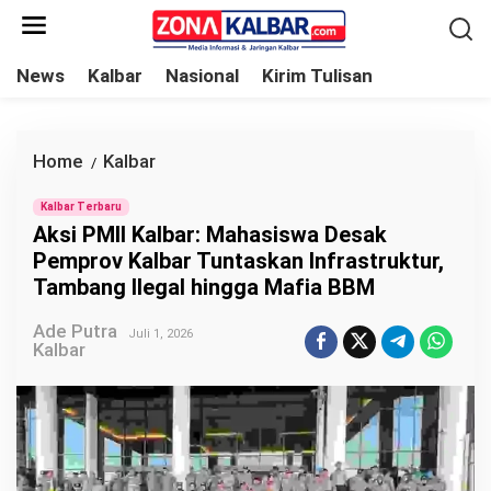
L
e
w
News
Kalbar
Nasional
Kirim Tulisan
a
t
i
Home
Kalbar
A
/
k
k
e
Kalbar Terbaru
s
Aksi PMII Kalbar: Mahasiswa Desak
k
i
Pemprov Kalbar Tuntaskan Infrastruktur,
o
P
Tambang Ilegal hingga Mafia BBM
n
M
t
Ade Putra
I
Juli 1, 2026
Kalbar
e
I
n
K
a
l
b