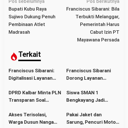
N
Pos sebelumnya
Pos berikutnya
a
Bupati Kubu Raya
Franciscus Sibarani: Bila
v
Sujiwo Dukung Penuh
Terbukti Melanggar,
i
Pembinaan Atlet
Pemerintah Harus
g
Madrasah
Cabut Izin PT
a
Mayawana Persada
s
i
Terkait
p
o
Franciscus Sibarani:
Franciscus Sibarani
s
Digitalisasi Layanan
Dorong Layanan
Hukum Jangan
Hukum Menjangkau
DPRD Kalbar Minta PLN
Siswa SMAN 1
Ciptakan Kesenjangan
Wilayah Terpencil
Transparan Soal
Bengkayang Jadi
Baru
hingga Air Upas
Pemadaman Listrik,
Pembicara Terbaik,
Akses Terisolasi,
Pakai Jaket dan
Dugaan Gangguan
Wakili Kalbar ke NSDC
Warga Dusun Nanga
Sarung, Pencuri Motor
Pasokan Batu Bara
Nasional 2026