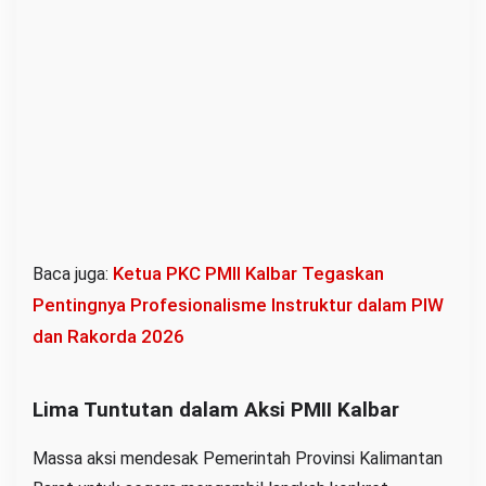
g
g
a
M
a
f
i
a
B
B
Ketua PKC PMII Kalbar Tegaskan
Baca juga:
M
Pentingnya Profesionalisme Instruktur dalam PIW
dan Rakorda 2026
Lima Tuntutan dalam Aksi PMII Kalbar
Massa aksi mendesak Pemerintah Provinsi Kalimantan