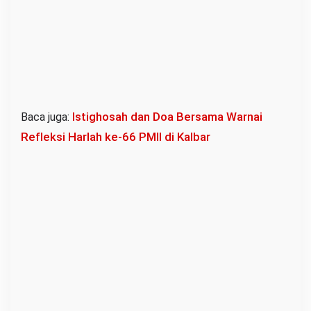
,
T
a
m
b
a
Istighosah dan Doa Bersama Warnai
Baca juga:
n
Refleksi Harlah ke-66 PMII di Kalbar
g
I
l
e
g
a
l
h
i
n