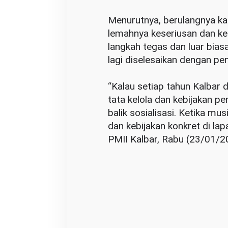
r
‎Menurutnya, berulangnya k
h
lemahnya keseriusan dan k
u
langkah tegas dan luar bias
t
lagi diselesaikan dengan pe
l
a
‎“Kalau setiap tahun Kalbar 
J
tata kelola dan kebijakan p
a
balik sosialisasi. Ketika m
n
dan kebijakan konkret di l
g
PMII Kalbar, Rabu (23/01/2
a
n
T
e
r
u
s