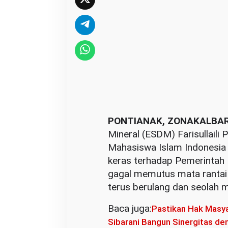
r
a
s
P
e
m
d
a
K
‎PONTIANAK, ZONAKALBA
a
Mineral (ESDM) Farisullail
l
Mahasiswa Islam Indonesia 
b
keras terhadap Pemerintah 
a
gagal memutus mata rantai 
r
terus berulang dan seolah 
:
Baca juga:
K
Pastikan Hak Masya
a
Sibarani Bangun Sinergitas d