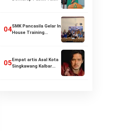
Girang…
SMK Pancasila Gelar In
House Training
Penyusunan…
Empat artis Asal Kota
Singkawang Kalbar
sukses:…