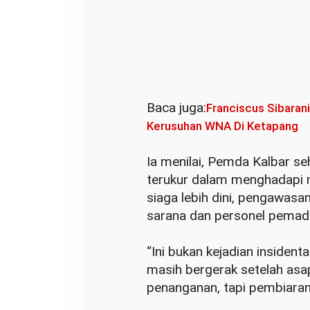
D
i
j
a
d
i
Baca juga:
Franciscus Sibarani
k
Kerusuhan WNA Di Ketapang
a
n
‎Ia menilai, Pemda Kalbar 
B
terukur dalam menghadapi 
e
siaga lebih dini, pengawasa
n
sarana dan personel pema
c
a
‎“Ini bukan kejadian insiden
n
masih bergerak setelah as
a
penanganan, tapi pembiaran,
T
a