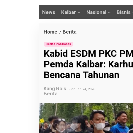
News
Kalbar
Nasional
Bisnis
Home
Berita
/
K
Berita Pontianak
a
‎Kabid ESDM PKC PMI
b
Pemda Kalbar: Karhu
i
d
Bencana Tahunan
E
S
Kang Rois
Januari 24, 2026
Berita
D
M
P
K
C
P