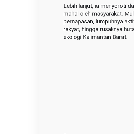
‎Lebih lanjut, ia menyoroti 
h
mahal oleh masyarakat. Mul
u
pernapasan, lumpuhnya akti
n
rakyat, hingga rusaknya hu
a
ekologi Kalimantan Barat.
n