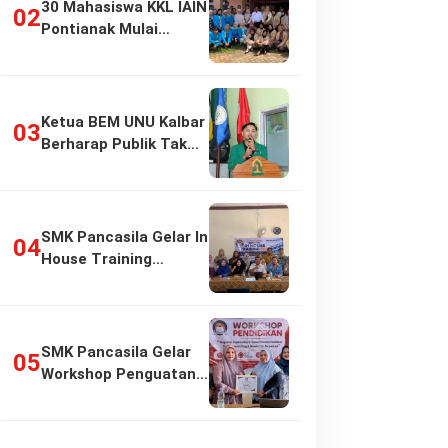
30 Mahasiswa KKL IAIN
Pontianak Mulai
Pengabdian di…
Ketua BEM UNU Kalbar
Berharap Publik Tak
Girang…
SMK Pancasila Gelar In
House Training
Penyusunan…
SMK Pancasila Gelar
Workshop Penguatan
Implementasi…