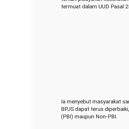
n
termuat dalam UUD Pasal 28
,
F
r
a
n
c
i
s
c
u
s
S
i
Ia menyebut masyarakat san
b
BPJS dapat terus diperbaik
a
(PBI) maupun Non-PBI.
r
a