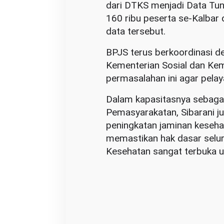
dari DTKS menjadi Data Tung
s
160 ribu peserta se-Kalbar 
d
data tersebut.
e
n
BPJS terus berkoordinasi de
g
Kementerian Sosial dan Ke
a
permasalahan ini agar pelay
n
Dalam kapasitasnya sebagai
B
Pemasyarakatan, Sibarani 
P
peningkatan jaminan kesehat
J
memastikan hak dasar selur
S
Kesehatan sangat terbuka un