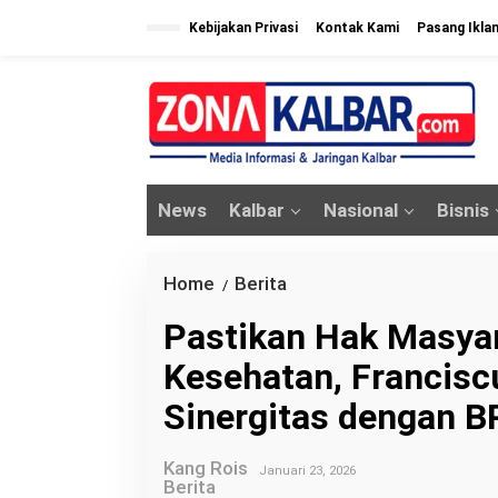
L
Kebijakan Privasi
Kontak Kami
Pasang Ikla
e
w
a
t
i
k
News
Kalbar
Nasional
Bisnis
e
k
o
Home
Berita
P
/
n
a
Pastikan Hak Masya
t
s
e
Kesehatan, Francisc
t
n
i
Sinergitas dengan B
k
a
Kang Rois
Januari 23, 2026
Berita
n