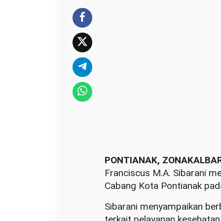
P
e
l
a
y
a
n
a
n
K
e
s
e
PONTIANAK, ZONAKALBA
h
Franciscus M.A. Sibarani m
a
Cabang Kota Pontianak pad
t
Sibarani menyampaikan berb
a
terkait pelayanan kesehata