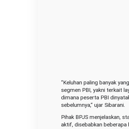
n
i
B
a
n
g
u
n
S
i
n
“Keluhan paling banyak yang
e
segmen PBI, yakni terkait l
r
dimana peserta PBI dinyata
g
sebelumnya,” ujar Sibarani.
i
Pihak BPJS menjelaskan, sta
t
aktif, disebabkan beberapa 
a