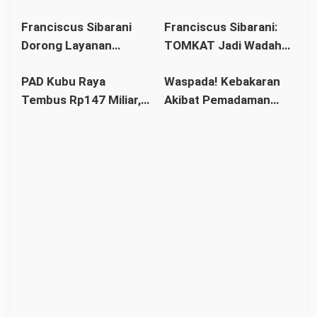
Binaan Harus Tetap
Hukum Jangan
dan C
Franciscus Sibarani
Franciscus Sibarani:
Terpenuhi
Ciptakan Kesenjangan
Dorong Layanan
TOMKAT Jadi Wadah
Baru
Hukum Menjangkau
Membangun Iman,
PAD Kubu Raya
Waspada! Kebakaran
Wilayah Terpencil
Solidaritas, dan
Tembus Rp147 Miliar,
Akibat Pemadaman
hingga Air Upas
Kepemimpinan Orang
Bapenda Bidik
Listrik Mengintai,
Muda Katolik
Penunggak Pajak Besar
Warga Diminta Cek
Instalasi Rumah