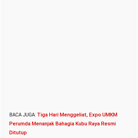
R
a
y
a
Tiga Hari Menggeliat, Expo UMKM
BACA JUGA:
Perumda Menanjak Bahagia Kubu Raya Resmi
Ditutup