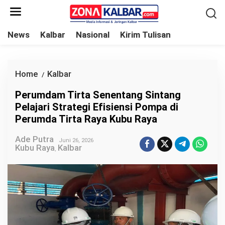
L
e
w
News
Kalbar
Nasional
Kirim Tulisan
a
t
i
Home
Kalbar
P
/
k
e
Perumdam Tirta Senentang Sintang
e
r
Pelajari Strategi Efisiensi Pompa di
k
u
Perumda Tirta Raya Kubu Raya
o
m
n
Ade Putra
d
Juni 26, 2026
Kubu Raya
Kalbar
t
,
a
e
m
n
T
i
r
t