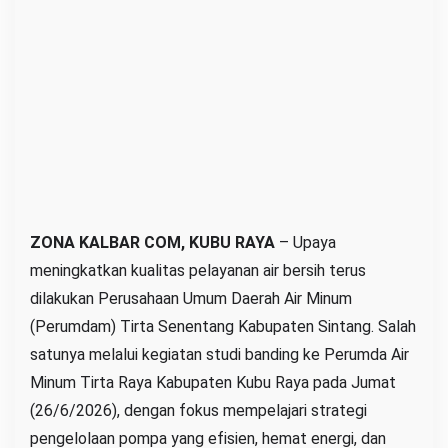
P
e
l
a
j
a
r
i
S
t
ZONA KALBAR COM, KUBU RAYA
– Upaya
r
meningkatkan kualitas pelayanan air bersih terus
a
dilakukan Perusahaan Umum Daerah Air Minum
t
(Perumdam) Tirta Senentang Kabupaten Sintang. Salah
e
satunya melalui kegiatan studi banding ke Perumda Air
g
Minum Tirta Raya Kabupaten Kubu Raya pada Jumat
i
(26/6/2026), dengan fokus mempelajari strategi
E
pengelolaan pompa yang efisien, hemat energi, dan
f