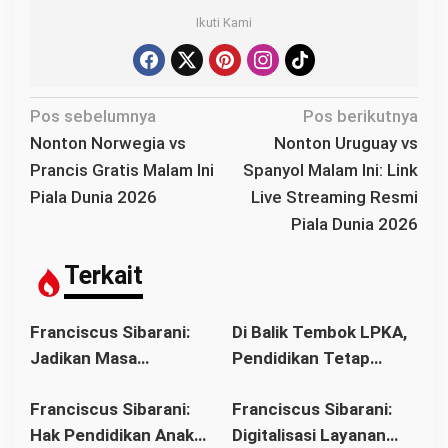
Ikuti Kami
N
Pos sebelumnya
Pos berikutnya
a
Nonton Norwegia vs
Nonton Uruguay vs
v
Prancis Gratis Malam Ini
Spanyol Malam Ini: Link
i
Piala Dunia 2026
Live Streaming Resmi
g
Piala Dunia 2026
a
s
Terkait
i
p
Franciscus Sibarani:
Di Balik Tembok LPKA,
o
Jadikan Masa
Pendidikan Tetap
s
Pembinaan sebagai
Berjalan: Franciscus
Franciscus Sibarani:
Franciscus Sibarani:
Titik Balik Menata
Sibarani Apresiasi
Hak Pendidikan Anak
Digitalisasi Layanan
Masa Depan
Program Paket A, B,