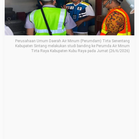
a
S
e
n
e
Perusahaan Umum Daerah Air Minum (Perumdam) Tirta Senentang
n
Kabupaten Sintang melakukan studi banding ke Perumda Air Minum
Tirta Raya Kabupaten Kubu Raya pada Jumat (26/6/2026)
t
a
n
g
S
i
n
t
a
n
g