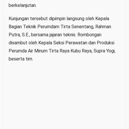
berkelanjutan.
i
s
Kunjungan tersebut dipimpin langsung oleh Kepala
i
Bagian Teknik Perumdam Tirta Senentang, Rahman
e
Putra, S.E., bersama jajaran teknis. Rombongan
n
disambut oleh Kepala Seksi Perawatan dan Produksi
s
Perumda Air Minum Tirta Raya Kubu Raya, Supra Yogi,
i
beserta tim.
P
o
m
p
a
d
i
P
e
r