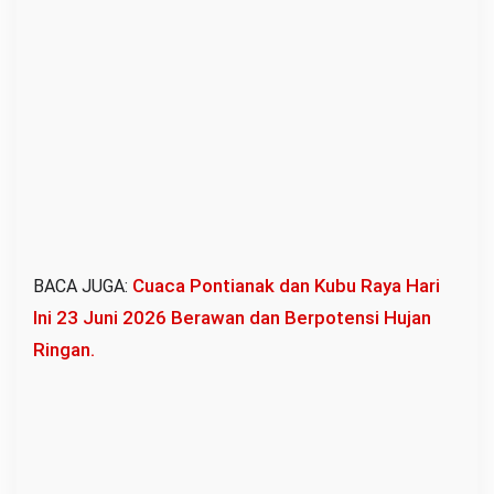
u
m
d
a
T
i
r
t
a
R
Cuaca Pontianak dan Kubu Raya Hari
BACA JUGA:
a
Ini 23 Juni 2026 Berawan dan Berpotensi Hujan
y
Ringan.
a
K
u
b
u