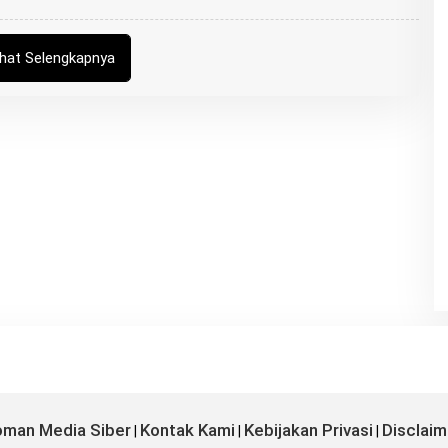
B
U
N
G
ihat Selengkapnya
Z
U
man Media Siber
Kontak Kami
Kebijakan Privasi
Disclaim
|
|
|