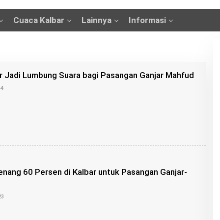
Cuaca Kalbar
Lainnya
Informasi
r Jadi Lumbung Suara bagi Pasangan Ganjar Mahfud
O
24
L
E
H
B
U
N
G
Z
U
nang 60 Persen di Kalbar untuk Pasangan Ganjar-
O
23
L
E
H