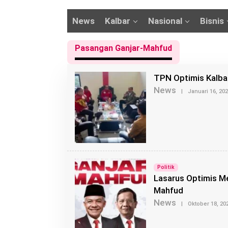
News
Kalbar
Nasional
Bisnis
Pasangan Ganjar-Mahfud
TPN Optimis Kalba
News
|
Januari 16, 20
Politik
Lasarus Optimis Me
Mahfud
News
|
Oktober 18, 20