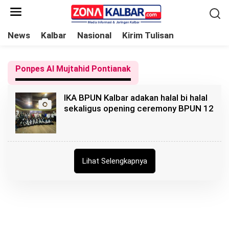
L
e
w
News
Kalbar
Nasional
Kirim Tulisan
a
t
Ponpes Al Mujtahid Pontianak
i
k
IKA BPUN Kalbar adakan halal bi halal
e
sekaligus opening ceremony BPUN 12
k
o
n
t
Lihat Selengkapnya
e
n