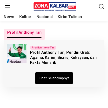
L
e
w
News
Kalbar
Nasional
Kirim Tulisan
a
t
Profil Anthony Tan
i
k
e
Profil Anthony Tan
Profil Anthony Tan, Pendiri Grab:
k
Agama, Karier, Bisnis, Kekayaan, dan
o
Fakta Menarik
n
t
e
Lihat Selengkapnya
n