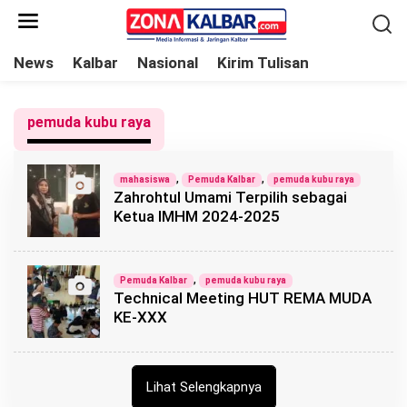
L
e
w
News
Kalbar
Nasional
Kirim Tulisan
a
t
pemuda kubu raya
i
k
e
,
,
mahasiswa
Pemuda Kalbar
pemuda kubu raya
Zahrohtul Umami Terpilih sebagai
k
Ketua IMHM 2024-2025
o
n
t
,
Pemuda Kalbar
pemuda kubu raya
e
Technical Meeting HUT REMA MUDA
n
KE-XXX
Lihat Selengkapnya