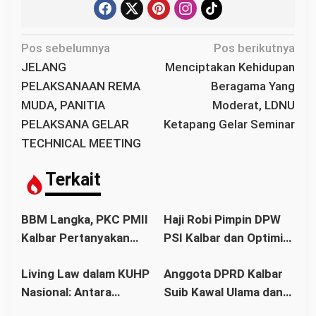
N
Pos sebelumnya
Pos berikutnya
a
JELANG
Menciptakan Kehidupan
v
PELAKSANAAN REMA
Beragama Yang
i
MUDA, PANITIA
Moderat, LDNU
g
PELAKSANA GELAR
Ketapang Gelar Seminar
a
TECHNICAL MEETING
s
i
Terkait
p
o
BBM Langka, PKC PMII
Haji Robi Pimpin DPW
s
Kalbar Pertanyakan
PSI Kalbar dan Optimis
Stetmen Pemerintah
Memang Pemilu 2029
Living Law dalam KUHP
Anggota DPRD Kalbar
Terkait Stok BBM
Nasional: Antara
Suib Kawal Ulama dan
Aman
Hukum Adat dan Asas
Pondok Pesantren