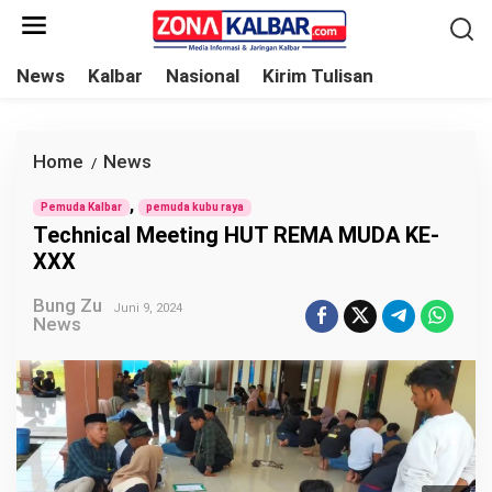
L
e
w
News
Kalbar
Nasional
Kirim Tulisan
a
t
i
Home
News
T
/
k
e
,
e
Pemuda Kalbar
pemuda kubu raya
c
Technical Meeting HUT REMA MUDA KE-
k
h
XXX
o
n
n
Bung Zu
i
Juni 9, 2024
News
t
c
e
a
n
l
M
e
e