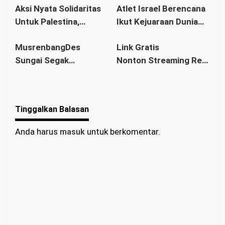
Aksi Nyata Solidaritas
Atlet Israel Berencana
Legalitas
Untuk Palestina,
Ikut Kejuaraan Dunia
Ratusan Warga
Senam di Jakarta, Ini
MusrenbangDes
Link Gratis
Pontianak Ikuti Senam
Kata Menlu
Sungai Segak
Nonton Streaming Real
Sehat dan
Sekaligus Bahas
Madrid vs Villarreal
Penggalangan Donasi
RKPDes 2026: Kades
Live di video
Ajak Warga Berlomba
Tinggalkan Balasan
dalam Kebaikan
Anda harus
masuk
untuk berkomentar.