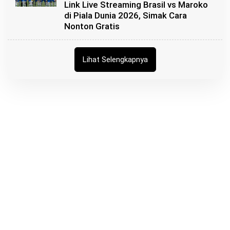
Link Live Streaming Brasil vs Maroko
di Piala Dunia 2026, Simak Cara
Nonton Gratis
Lihat Selengkapnya