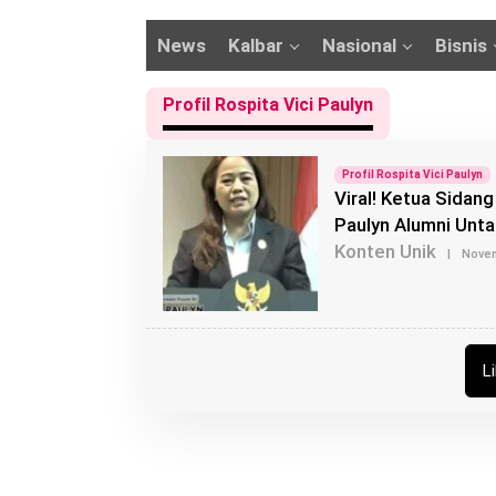
News
Kalbar
Nasional
Bisnis
Profil Rospita Vici Paulyn
Profil Rospita Vici Paulyn
Viral! Ketua Sidang
Paulyn Alumni Unta
Konten Unik
|
Novem
L