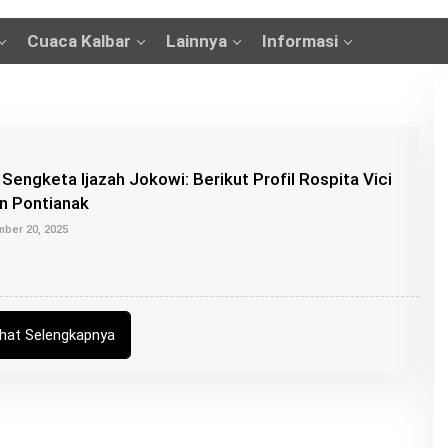
Cuaca Kalbar
Lainnya
Informasi
 Sengketa Ijazah Jokowi: Berikut Profil Rospita Vici
n Pontianak
O
ber 20, 2025
L
E
H
B
U
N
G
ihat Selengkapnya
Z
U