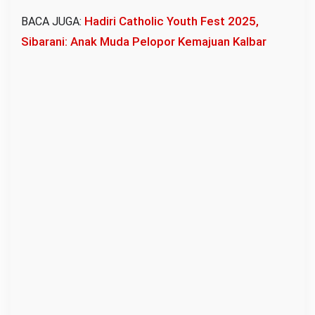
o
Hadiri Catholic Youth Fest 2025,
BACA JUGA:
f
Sibarani: Anak Muda Pelopor Kemajuan Kalbar
i
l
R
o
s
p
i
t
a
V
i
c
i
P
a