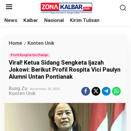
L
e
w
News
Kalbar
Nasional
Kirim Tulisan
a
t
i
Home
Konten Unik
V
/
k
i
e
Profil Rospita Vici Paulyn
r
Viral! Ketua Sidang Sengketa Ijazah
k
a
Jokowi: Berikut Profil Rospita Vici Paulyn
o
l
Alumni Untan Pontianak
n
!
t
Bung Zu
K
November 20, 2025
Konten Unik
e
e
n
t
u
a
S