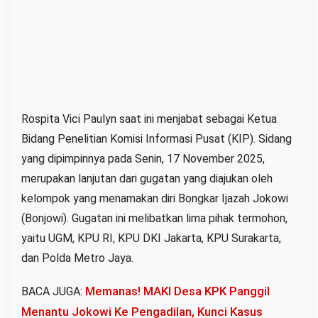
n
t
i
a
n
a
Rospita Vici Paulyn saat ini menjabat sebagai Ketua
k
Bidang Penelitian Komisi Informasi Pusat (KIP). Sidang
yang dipimpinnya pada Senin, 17 November 2025,
merupakan lanjutan dari gugatan yang diajukan oleh
kelompok yang menamakan diri Bongkar Ijazah Jokowi
(Bonjowi). Gugatan ini melibatkan lima pihak termohon,
yaitu UGM, KPU RI, KPU DKI Jakarta, KPU Surakarta,
dan Polda Metro Jaya.
Memanas! MAKI Desa KPK Panggil
BACA JUGA:
Menantu Jokowi Ke Pengadilan, Kunci Kasus