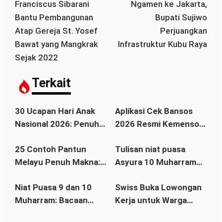
a
Franciscus Sibarani
Ngamen ke Jakarta,
v
Bantu Pembangunan
Bupati Sujiwo
i
Atap Gereja St. Yosef
Perjuangkan
g
Bawat yang Mangkrak
Infrastruktur Kubu Raya
a
Sejak 2022
s
i
Terkait
p
o
30 Ucapan Hari Anak
Aplikasi Cek Bansos
s
Nasional 2026: Penuh
2026 Resmi Kemensos,
Makna, Inspiratif, dan
Cara Cek Nama
25 Contoh Pantun
Tulisan niat puasa
Menyentuh Hati
Penerima BPNT dan
Melayu Penuh Makna:
Asyura 10 Muharram
PKH Lewat HP
Warisan Budaya yang
bahasa Arab dan
Niat Puasa 9 dan 10
Swiss Buka Lowongan
Tetap Relevan di Era
Artinya
Muharram: Bacaan
Kerja untuk Warga
Modern
Tasua dan Asyura
Indonesia