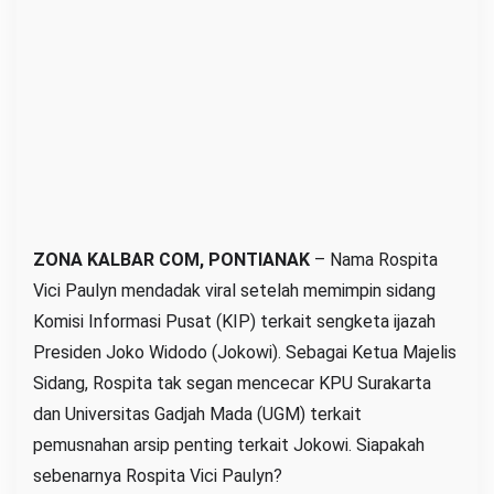
a
h
J
o
k
o
w
i
:
ZONA KALBAR COM, PONTIANAK
– Nama Rospita
B
Vici Paulyn mendadak viral setelah memimpin sidang
e
Komisi Informasi Pusat (KIP) terkait sengketa ijazah
r
i
Presiden Joko Widodo (Jokowi). Sebagai Ketua Majelis
k
Sidang, Rospita tak segan mencecar KPU Surakarta
u
dan Universitas Gadjah Mada (UGM) terkait
t
pemusnahan arsip penting terkait Jokowi. Siapakah
P
sebenarnya Rospita Vici Paulyn?
r