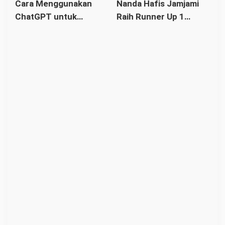
Cara Menggunakan
Nanda Hafis Jamjami
Bahasa Arab, Latin dan
ChatGPT untuk
Raih Runner Up 1
Artinya Lengkap
Pemula: Panduan
Lanceng Kabupaten
Lengkap dan Mudah
Kubu Raya
Dipahami