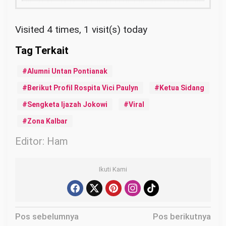
Visited 4 times, 1 visit(s) today
Alumni Untan Pontianak
Berikut Profil Rospita Vici Paulyn
Ketua Sidang
Sengketa Ijazah Jokowi
Viral
Zona Kalbar
Editor: Ham
Ikuti Kami
N
Pos sebelumnya
Pos berikutnya