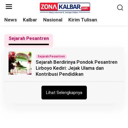
L
e
w
News
Kalbar
Nasional
Kirim Tulisan
a
t
Sejarah Pesantren
i
k
e
Sejarah Pesantren
Sejarah Berdirinya Pondok Pesantren
k
Lirboyo Kediri: Jejak Ulama dan
o
Kontribusi Pendidikan
n
t
e
Lihat Selengkapnya
n