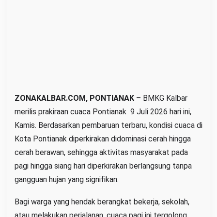
i
2
0
2
6
H
a
r
ZONAKALBAR.COM, PONTIANAK
– BMKG Kalbar
i
merilis prakiraan cuaca Pontianak 9 Juli 2026 hari ini,
I
Kamis. Berdasarkan pembaruan terbaru, kondisi cuaca di
n
Kota Pontianak diperkirakan didominasi cerah hingga
i
cerah berawan, sehingga aktivitas masyarakat pada
C
pagi hingga siang hari diperkirakan berlangsung tanpa
e
r
gangguan hujan yang signifikan.
a
Bagi warga yang hendak berangkat bekerja, sekolah,
h
atau melakukan perjalanan, cuaca pagi ini tergolong
a