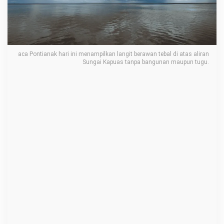
u
a
c
a
aca Pontianak hari ini menampilkan langit berawan tebal di atas aliran
P
Sungai Kapuas tanpa bangunan maupun tugu.
o
n
t
i
a
n
a
k
9
J
u
l