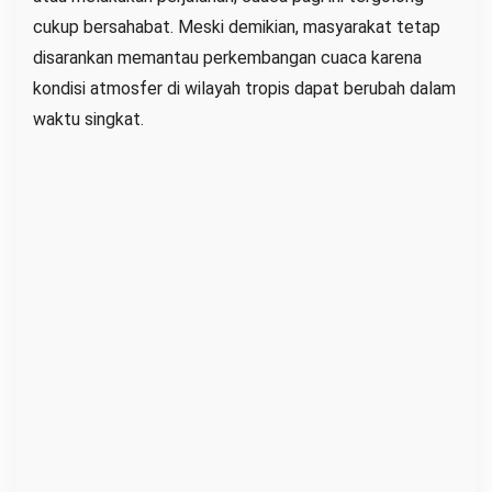
cukup bersahabat. Meski demikian, masyarakat tetap
t
a
disarankan memantau perkembangan cuaca karena
u
kondisi atmosfer di wilayah tropis dapat berubah dalam
H
waktu singkat.
u
j
a
n
?