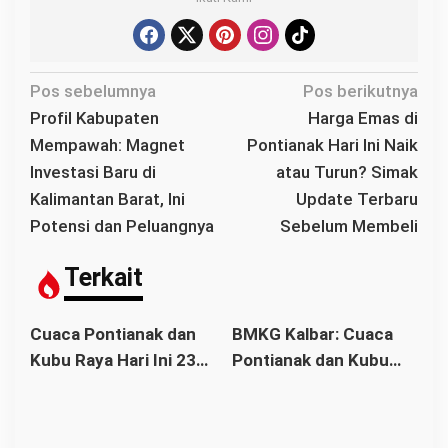
N
Pos sebelumnya
Pos berikutnya
a
Profil Kabupaten
Harga Emas di
v
Mempawah: Magnet
Pontianak Hari Ini Naik
i
Investasi Baru di
atau Turun? Simak
g
Kalimantan Barat, Ini
Update Terbaru
a
Potensi dan Peluangnya
Sebelum Membeli
s
i
Terkait
p
o
Cuaca Pontianak dan
BMKG Kalbar: Cuaca
s
Kubu Raya Hari Ini 23
Pontianak dan Kubu
Juni 2026 Berawan dan
Raya Hari Ini, Sabtu 20
Berpotensi Hujan
Juni 2026 Berpotensi
Ringan.
Hujan Ringan