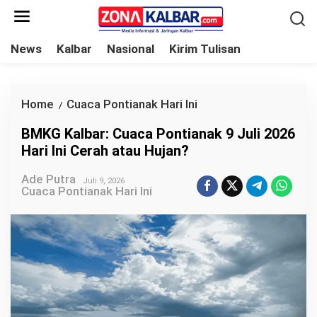
L
e
w
News
Kalbar
Nasional
Kirim Tulisan
a
t
i
Home
Cuaca Pontianak Hari Ini
B
/
k
M
BMKG Kalbar: Cuaca Pontianak 9 Juli 2026
e
K
Hari Ini Cerah atau Hujan?
k
G
o
Ade Putra
K
Juli 9, 2026
Cuaca Pontianak Hari Ini
n
a
t
l
e
b
n
a
r
:
C