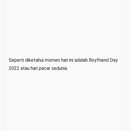
P
a
c
a
r
S
e
Seperti diketahui momen hari ini adalah Boyfriend Day
d
2022 atau hari pacar sedunia.
u
n
i
a
d
a
n
K
a