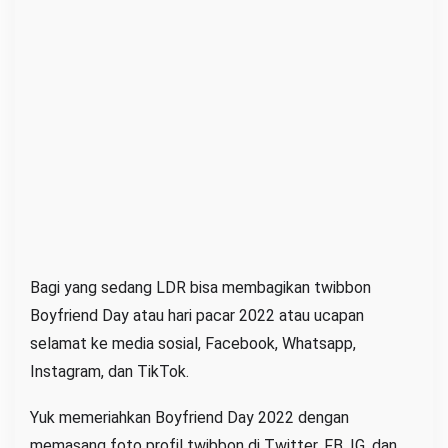
t
a
U
c
a
p
a
n
S
e
l
Bagi yang sedang LDR bisa membagikan twibbon
a
Boyfriend Day atau hari pacar 2022 atau ucapan
m
selamat ke media sosial, Facebook, Whatsapp,
a
Instagram, dan TikTok.
t
Yuk memeriahkan Boyfriend Day 2022 dengan
memasang foto profil twibbon di Twitter, FB, IG, dan