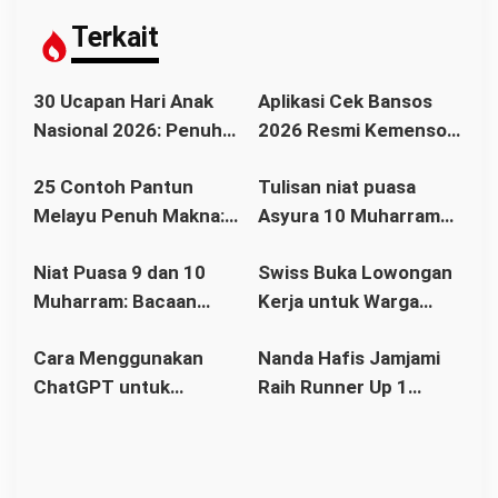
s
i
Terkait
p
o
30 Ucapan Hari Anak
Aplikasi Cek Bansos
s
Nasional 2026: Penuh
2026 Resmi Kemensos,
Makna, Inspiratif, dan
Cara Cek Nama
25 Contoh Pantun
Tulisan niat puasa
Menyentuh Hati
Penerima BPNT dan
Melayu Penuh Makna:
Asyura 10 Muharram
PKH Lewat HP
Warisan Budaya yang
bahasa Arab dan
Niat Puasa 9 dan 10
Swiss Buka Lowongan
Tetap Relevan di Era
Artinya
Muharram: Bacaan
Kerja untuk Warga
Modern
Tasua dan Asyura
Indonesia
Cara Menggunakan
Nanda Hafis Jamjami
Bahasa Arab, Latin dan
ChatGPT untuk
Raih Runner Up 1
Artinya Lengkap
Pemula: Panduan
Lanceng Kabupaten
Lengkap dan Mudah
Kubu Raya
Dipahami