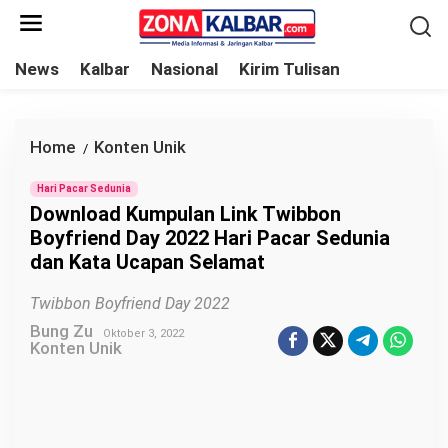
L
e
w
News
Kalbar
Nasional
Kirim Tulisan
a
t
i
Home
Konten Unik
D
/
k
o
e
Hari Pacar Sedunia
w
Download Kumpulan Link Twibbon
k
n
Boyfriend Day 2022 Hari Pacar Sedunia
o
l
dan Kata Ucapan Selamat
n
o
t
Twibbon Boyfriend Day 2022
a
e
Bung Zu
d
Oktober 3, 2022
Konten Unik
n
K
u
m
p