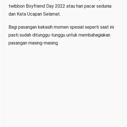
y
twibbon Boyfriend Day 2022 atau hari pacar sedunia
f
dan Kata Ucapan Selamat.
r
i
Bagi pasangan kekasih momen spesial seperti saat ini
e
pasti sudah ditunggu-tunggu untuk membahagiakan
n
pasangan masing-masing.
d
D
a
y
2
0
2
2
H
a
r
i