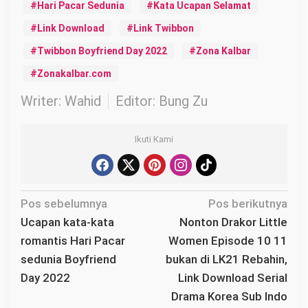
Hari Pacar Sedunia
Kata Ucapan Selamat
Link Download
Link Twibbon
Twibbon Boyfriend Day 2022
Zona Kalbar
Zonakalbar.com
Writer: Wahid
Editor: Bung Zu
Ikuti Kami
N
Pos sebelumnya
Pos berikutnya
a
Ucapan kata-kata
Nonton Drakor Little
v
romantis Hari Pacar
Women Episode 10 11
i
sedunia Boyfriend
bukan di LK21 Rebahin,
g
Day 2022
Link Download Serial
a
Drama Korea Sub Indo