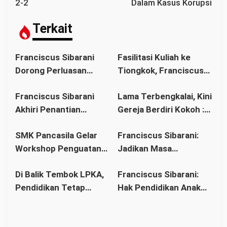
g
2-2
Dalam Kasus Korupsi
a
s
Terkait
i
p
Franciscus Sibarani
Fasilitasi Kuliah ke
o
Dorong Perluasan
Tiongkok, Franciscus
s
Akses Pendidikan
Sibarani Ajak Orang
Franciscus Sibarani
Lama Terbengkalai, Kini
sebagai Upaya Cegah
Tua Dukung Pendidikan
Akhiri Penantian
Gereja Berdiri Kokoh :
Pernikahan Dini di
Anak
Panjang Umat Stasi
Franciscus Sibarani
Kalbar
SMK Pancasila Gelar
Franciscus Sibarani:
Bawat Keuskupan
Wujudkan Politik
Workshop Penguatan
Jadikan Masa
Agung Pontianak,
Bonum Commune di
Implementasi 8
Pembinaan sebagai
Gereja Baru Akhirnya
Stasi Bawat Desa
Di Balik Tembok LPKA,
Franciscus Sibarani:
Standar Nasional
Titik Balik Menata
Berdiri
Pahonk LANDAK
Pendidikan Tetap
Hak Pendidikan Anak
Pendidikan
Masa Depan
Berjalan: Franciscus
Binaan Harus Tetap
Sibarani Apresiasi
Terpenuhi