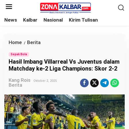
L
e
w
News
Kalbar
Nasional
Kirim Tulisan
a
t
i
Home
Berita
H
/
k
a
e
Sepak Bola
s
Hasil Imbang Villarreal Vs Juventus dalam
k
i
Matchday ke-2 Liga Champions: Skor 2-2
o
l
n
Kang Rois
I
Oktober 2, 2025
Berita
t
m
e
b
n
a
n
g
V