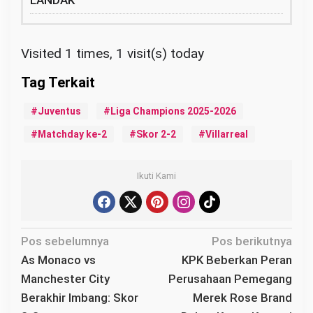
LANDAK
Visited 1 times, 1 visit(s) today
Juventus
Liga Champions 2025-2026
Matchday ke-2
Skor 2-2
Villarreal
Ikuti Kami
N
Pos sebelumnya
Pos berikutnya
a
As Monaco vs
KPK Beberkan Peran
v
Manchester City
Perusahaan Pemegang
i
Berakhir Imbang: Skor
Merek Rose Brand