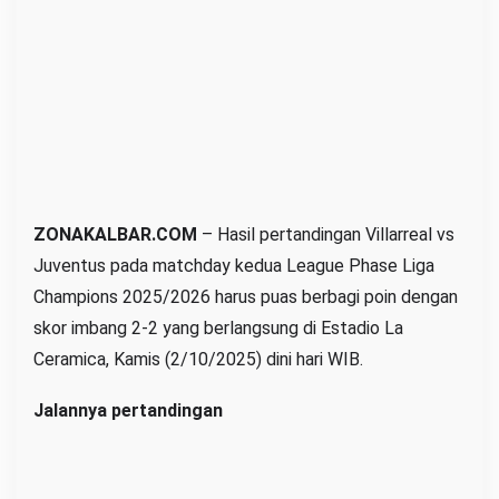
u
s
d
a
l
a
m
M
ZONAKALBAR.COM
– Hasil pertandingan Villarreal vs
a
Juventus pada matchday kedua League Phase Liga
t
c
Champions 2025/2026 harus puas berbagi poin dengan
h
skor imbang 2-2 yang berlangsung di Estadio La
d
Ceramica, Kamis (2/10/2025) dini hari WIB.
a
Jalannya pertandingan
y
k
e
-