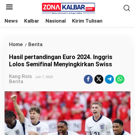
L
e
w
News
Kalbar
Nasional
Kirim Tulisan
a
t
i
Home
Berita
H
/
k
a
Hasil pertandingan Euro 2024. Inggris
e
s
Lolos Semifinal Menyingkirkan Swiss
k
i
o
Kang Rois
l
Juli 7, 2024
Berita
n
p
t
e
e
r
n
t
a
n
d