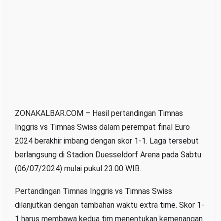
g
r
i
s
L
o
l
o
s
ZONAKALBAR.COM – Hasil pertandingan Timnas
S
Inggris vs Timnas Swiss dalam perempat final Euro
e
2024 berakhir imbang dengan skor 1-1. Laga tersebut
m
berlangsung di Stadion Duesseldorf Arena pada Sabtu
i
(06/07/2024) mulai pukul 23.00 WIB.
f
i
Pertandingan Timnas Inggris vs Timnas Swiss
n
dilanjutkan dengan tambahan waktu extra time. Skor 1-
a
1 harus membawa kedua tim menentukan kemenangan
l