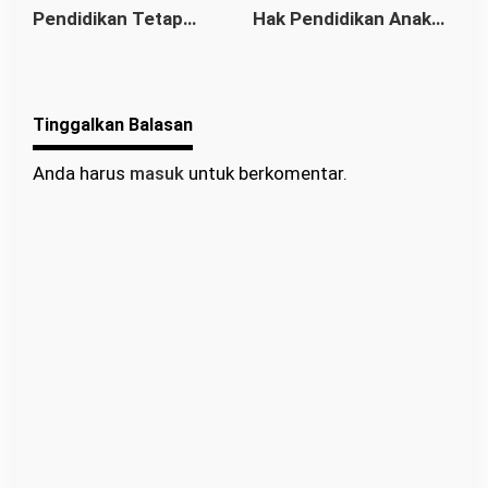
Pendidikan Tetap
Hak Pendidikan Anak
Pendidikan
Masa Depan
Berjalan: Franciscus
Binaan Harus Tetap
Sibarani Apresiasi
Terpenuhi
Program Paket A, B,
Tinggalkan Balasan
dan C
Anda harus
masuk
untuk berkomentar.