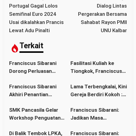
a
Portugal Gagal Lolos
Dialog Lintas
v
Semifinal Euro 2024
Pergerakan Bersama
i
Usai dikalahkan Prancis
Sahabat Rayon PMII
g
Lewat Adu Pinalti
UNU Kalbar
a
s
Terkait
i
p
Franciscus Sibarani
Fasilitasi Kuliah ke
o
Dorong Perluasan
Tiongkok, Franciscus
s
Akses Pendidikan
Sibarani Ajak Orang
Franciscus Sibarani
Lama Terbengkalai, Kini
sebagai Upaya Cegah
Tua Dukung Pendidikan
Akhiri Penantian
Gereja Berdiri Kokoh :
Pernikahan Dini di
Anak
Panjang Umat Stasi
Franciscus Sibarani
Kalbar
SMK Pancasila Gelar
Franciscus Sibarani:
Bawat Keuskupan
Wujudkan Politik
Workshop Penguatan
Jadikan Masa
Agung Pontianak,
Bonum Commune di
Implementasi 8
Pembinaan sebagai
Gereja Baru Akhirnya
Stasi Bawat Desa
Di Balik Tembok LPKA,
Franciscus Sibarani:
Standar Nasional
Titik Balik Menata
Berdiri
Pahonk LANDAK