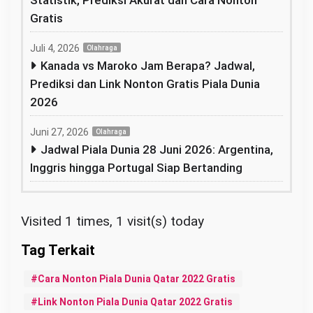
Gratis
Juli 4, 2026
Olahraga
Kanada vs Maroko Jam Berapa? Jadwal,
Prediksi dan Link Nonton Gratis Piala Dunia
2026
Juni 27, 2026
Olahraga
Jadwal Piala Dunia 28 Juni 2026: Argentina,
Inggris hingga Portugal Siap Bertanding
Visited 1 times, 1 visit(s) today
Cara Nonton Piala Dunia Qatar 2022 Gratis
Link Nonton Piala Dunia Qatar 2022 Gratis