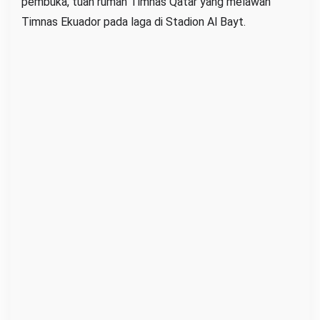
pembuka, tuan rumah Timnas Qatar yang melawan
Timnas Ekuador pada laga di Stadion Al Bayt.