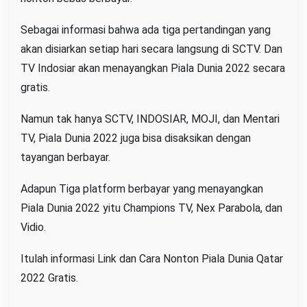
Sebagai informasi bahwa ada tiga pertandingan yang
akan disiarkan setiap hari secara langsung di SCTV. Dan
TV Indosiar akan menayangkan Piala Dunia 2022 secara
gratis.
Namun tak hanya SCTV, INDOSIAR, MOJI, dan Mentari
TV, Piala Dunia 2022 juga bisa disaksikan dengan
tayangan berbayar.
Adapun Tiga platform berbayar yang menayangkan
Piala Dunia 2022 yitu Champions TV, Nex Parabola, dan
Vidio.
Itulah informasi Link dan Cara Nonton Piala Dunia Qatar
2022 Gratis.