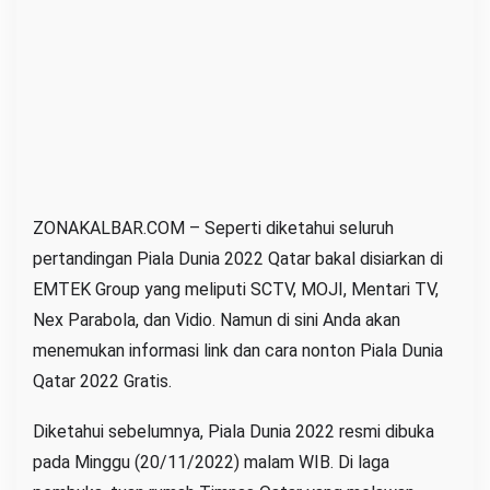
t
a
r
2
0
2
2
G
ZONAKALBAR.COM – Seperti diketahui seluruh
r
pertandingan Piala Dunia 2022 Qatar bakal disiarkan di
a
EMTEK Group yang meliputi SCTV, MOJI, Mentari TV,
t
Nex Parabola, dan Vidio. Namun di sini Anda akan
i
s
menemukan informasi link dan cara nonton Piala Dunia
Qatar 2022 Gratis.
Diketahui sebelumnya, Piala Dunia 2022 resmi dibuka
pada Minggu (20/11/2022) malam WIB. Di laga