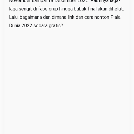
November sampai 18 Desember 2022. Pastinya laga-
laga sengit di fase grup hingga babak final akan dihelat.
Lalu, bagaimana dan dimana link dan cara nonton Piala
Dunia 2022 secara gratis?