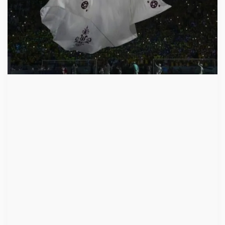
o
n
t
o
n
P
i
a
l
a
D
u
n
i
a
Q
a