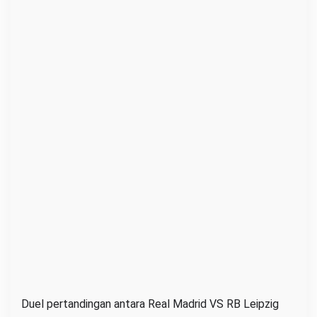
d
i
S
C
T
C
V
G
r
a
t
i
s
Duel pertandingan antara Real Madrid VS RB Leipzig