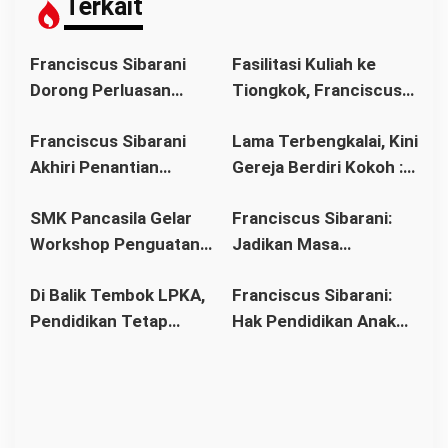
p
Terkait
o
s
Franciscus Sibarani
Fasilitasi Kuliah ke
Dorong Perluasan
Tiongkok, Franciscus
Akses Pendidikan
Sibarani Ajak Orang
Franciscus Sibarani
Lama Terbengkalai, Kini
sebagai Upaya Cegah
Tua Dukung Pendidikan
Akhiri Penantian
Gereja Berdiri Kokoh :
Pernikahan Dini di
Anak
Panjang Umat Stasi
Franciscus Sibarani
Kalbar
SMK Pancasila Gelar
Franciscus Sibarani:
Bawat Keuskupan
Wujudkan Politik
Workshop Penguatan
Jadikan Masa
Agung Pontianak,
Bonum Commune di
Implementasi 8
Pembinaan sebagai
Gereja Baru Akhirnya
Stasi Bawat Desa
Di Balik Tembok LPKA,
Franciscus Sibarani:
Standar Nasional
Titik Balik Menata
Berdiri
Pahonk LANDAK
Pendidikan Tetap
Hak Pendidikan Anak
Pendidikan
Masa Depan
Berjalan: Franciscus
Binaan Harus Tetap
Sibarani Apresiasi
Terpenuhi
Program Paket A, B,
dan C