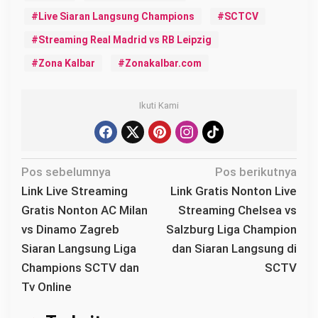
Live Siaran Langsung Champions
SCTCV
Streaming Real Madrid vs RB Leipzig
Zona Kalbar
Zonakalbar.com
Ikuti Kami
N
Pos sebelumnya
Pos berikutnya
a
Link Live Streaming
Link Gratis Nonton Live
v
Gratis Nonton AC Milan
Streaming Chelsea vs
i
vs Dinamo Zagreb
Salzburg Liga Champion
g
Siaran Langsung Liga
dan Siaran Langsung di
a
Champions SCTV dan
SCTV
s
Tv Online
i