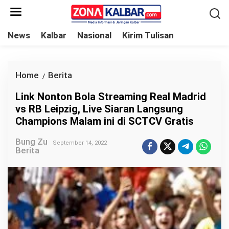
L
e
w
News
Kalbar
Nasional
Kirim Tulisan
a
t
i
Home
Berita
L
/
k
i
Link Nonton Bola Streaming Real Madrid
e
n
vs RB Leipzig, Live Siaran Langsung
k
k
Champions Malam ini di SCTCV Gratis
o
N
n
Bung Zu
o
September 14, 2022
Berita
t
n
e
t
n
o
n
B
o