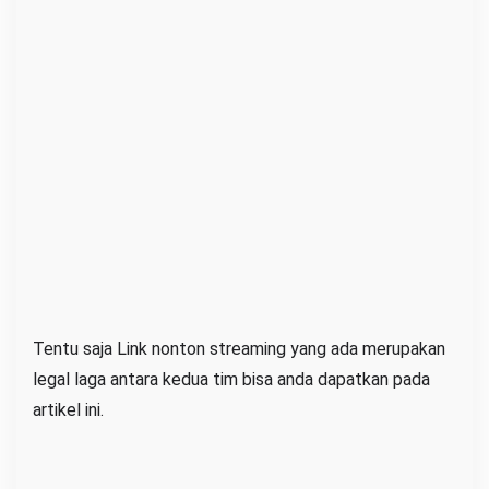
C
h
a
m
p
i
o
n
s
M
a
l
Tentu saja Link nonton streaming yang ada merupakan
a
legal laga antara kedua tim bisa anda dapatkan pada
m
artikel ini.
i
n
i