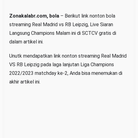
i
Zonakalabr.com, bola
– Berikut link nonton bola
v
e
streaming Real Madrid vs RB Leipzig, Live Siaran
S
Langsung Champions Malam ini di SCTCV gratis di
i
dalam artikel ini.
a
Unutk mendapatkan link nonton streaming Real Madrid
r
a
VS RB Leipzig pada laga lanjutan Liga Champions
n
2022/2023 matchday ke-2, Anda bisa menemukan di
L
akhir artikel ini.
a
n
g
s
u
n
g