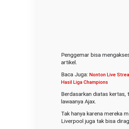
Penggemar bisa mengakses l
artikel.
Baca Juga:
Nonton Live Strea
Hasil Liga Champions
Berdasarkan diatas kertas, 
lawaanya Ajax.
Tak hanya karena mereka m
Liverpool juga tak bisa dira