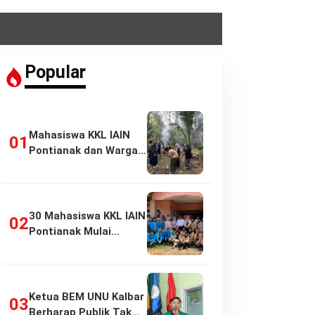
Popular
Mahasiswa KKL IAIN
Pontianak dan Warga
Pasir Panjang…
30 Mahasiswa KKL IAIN
Pontianak Mulai
Pengabdian di…
Ketua BEM UNU Kalbar
Berharap Publik Tak