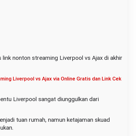
ink nonton streaming Liverpool vs Ajax di akhir
ming Liverpool vs Ajax via Online Gratis dan Link Cek
tentu Liverpool sangat diunggulkan dari
enjadi tuan rumah, namun ketajaman skuad
gukan.