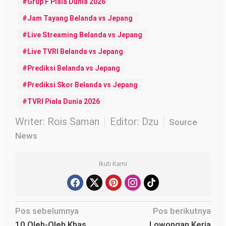
Grup F Piala Dunia 2026
Jam Tayang Belanda vs Jepang
Live Streaming Belanda vs Jepang
Live TVRI Belanda vs Jepang
Prediksi Belanda vs Jepang
Prediksi Skor Belanda vs Jepang
TVRI Piala Dunia 2026
Writer: Rois Saman
Editor: Dzu
Source
News
Ikuti Kami
N
Pos sebelumnya
Pos berikutnya
a
10 Oleh-Oleh Khas
Lowongan Kerja