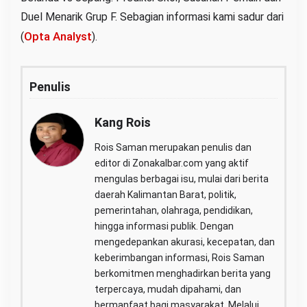
Duel Menarik Grup F. Sebagian informasi kami sadur dari
Opta Analyst
(
).
Penulis
Kang Rois
Rois Saman merupakan penulis dan
editor di Zonakalbar.com yang aktif
mengulas berbagai isu, mulai dari berita
daerah Kalimantan Barat, politik,
pemerintahan, olahraga, pendidikan,
hingga informasi publik. Dengan
mengedepankan akurasi, kecepatan, dan
keberimbangan informasi, Rois Saman
berkomitmen menghadirkan berita yang
terpercaya, mudah dipahami, dan
bermanfaat bagi masyarakat. Melalui