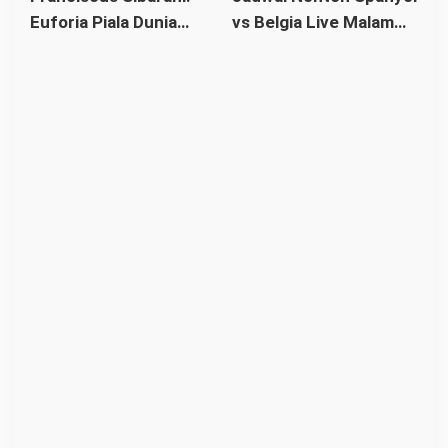
Euforia Piala Dunia
vs Belgia Live Malam
2026?
Momentum Perkuat
Ini! Duel Panas Dua
Budaya Menghargai
Raksasa Eropa di
Kekayaan Intelektual
Perempat Final Piala
Dunia 2026