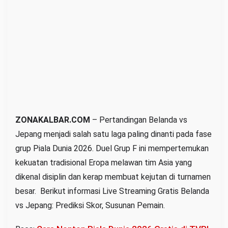
e
p
a
n
g
:
P
r
e
ZONAKALBAR.COM
– Pertandingan Belanda vs
d
Jepang menjadi salah satu laga paling dinanti pada fase
i
grup Piala Dunia 2026. Duel Grup F ini mempertemukan
k
s
kekuatan tradisional Eropa melawan tim Asia yang
i
dikenal disiplin dan kerap membuat kejutan di turnamen
S
besar. Berikut informasi Live Streaming Gratis Belanda
k
vs Jepang: Prediksi Skor, Susunan Pemain.
o
r