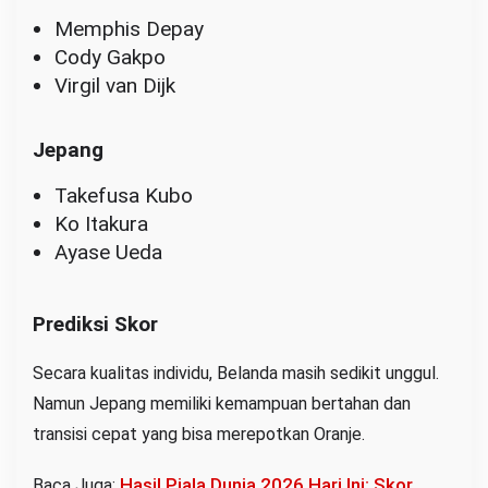
Memphis Depay
Cody Gakpo
Virgil van Dijk
Jepang
Takefusa Kubo
Ko Itakura
Ayase Ueda
Prediksi Skor
Secara kualitas individu, Belanda masih sedikit unggul.
Namun Jepang memiliki kemampuan bertahan dan
transisi cepat yang bisa merepotkan Oranje.
Hasil Piala Dunia 2026 Hari Ini: Skor
Baca Juga: