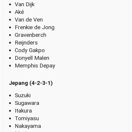
Van Dijk
Aké
Van de Ven
Frenkie de Jong
Gravenberch
Reijnders
Cody Gakpo
Donyell Malen
Memphis Depay
Jepang (4-2-3-1)
Suzuki
Sugawara
Itakura
Tomiyasu
Nakayama