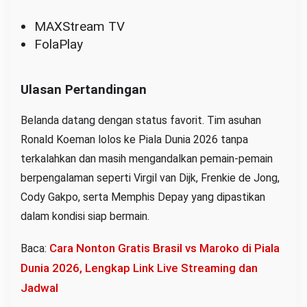
MAXStream TV
FolaPlay
Ulasan Pertandingan
Belanda datang dengan status favorit. Tim asuhan
Ronald Koeman lolos ke Piala Dunia 2026 tanpa
terkalahkan dan masih mengandalkan pemain-pemain
berpengalaman seperti Virgil van Dijk, Frenkie de Jong,
Cody Gakpo, serta Memphis Depay yang dipastikan
dalam kondisi siap bermain.
Cara Nonton Gratis Brasil vs Maroko di Piala
Baca:
Dunia 2026, Lengkap Link Live Streaming dan
Jadwal