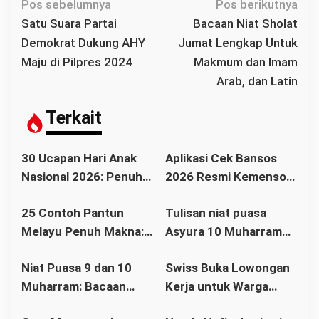
N
Pos sebelumnya
Pos berikutnya
a
Satu Suara Partai
Bacaan Niat Sholat
v
Demokrat Dukung AHY
Jumat Lengkap Untuk
i
Maju di Pilpres 2024
Makmum dan Imam
g
Arab, dan Latin
a
s
Terkait
i
p
30 Ucapan Hari Anak
Aplikasi Cek Bansos
o
Nasional 2026: Penuh
2026 Resmi Kemensos,
s
Makna, Inspiratif, dan
Cara Cek Nama
25 Contoh Pantun
Tulisan niat puasa
Menyentuh Hati
Penerima BPNT dan
Melayu Penuh Makna:
Asyura 10 Muharram
PKH Lewat HP
Warisan Budaya yang
bahasa Arab dan
Niat Puasa 9 dan 10
Swiss Buka Lowongan
Tetap Relevan di Era
Artinya
Muharram: Bacaan
Kerja untuk Warga
Modern
Tasua dan Asyura
Indonesia