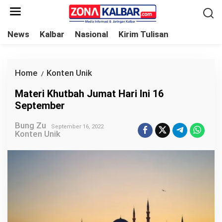
L
e
w
News
Kalbar
Nasional
Kirim Tulisan
a
t
i
Home
Konten Unik
M
/
k
a
Materi Khutbah Jumat Hari Ini 16
e
t
September
k
e
o
Bung Zu
r
September 16, 2022
Konten Unik
n
i
t
K
e
h
n
u
t
b
a