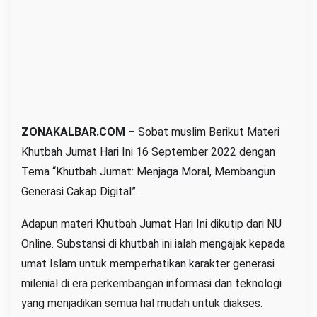
p
t
e
m
b
e
r
ZONAKALBAR.COM
– Sobat muslim Berikut Materi
Khutbah Jumat Hari Ini 16 September 2022 dengan
Tema “Khutbah Jumat: Menjaga Moral, Membangun
Generasi Cakap Digital”.
Adapun materi Khutbah Jumat Hari Ini dikutip dari NU
Online. Substansi di khutbah ini ialah mengajak kepada
umat Islam untuk memperhatikan karakter generasi
milenial di era perkembangan informasi dan teknologi
yang menjadikan semua hal mudah untuk diakses.