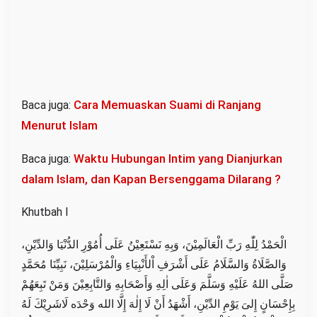
Cara Memuaskan Suami di Ranjang
Baca juga:
Menurut Islam
Waktu Hubungan Intim yang Dianjurkan
Baca juga:
dalam Islam, dan Kapan Bersenggama Dilarang ?
Khutbah I
الْحَمْدُ لِلّٰهِ رَبِّ الْعَالَمِيْنَ، وَبِهِ نَسْتَعِيْنُ عَلَى أُمُوْرِ الدُّنْيَا وَالدِّيْنِ،
وَالصَّلَاةُ وَالسَّلَامُ عَلَى أَشْرَفِ اْلأَنْبِيَاءِ وَالْمُرْسَلِيْنَ، نَبِيِّنَا مُحَمَّدٍ
صَلَّى اللهُ عَلَيْهِ وَسَلَّمَ وَعَلَى اٰلِهِ وَأَصْحَابِهِ وَالتَّابِعِيْنَ وَمَنْ تَبِعَهُمْ
بِإِحْسَانٍ إِلىَ يَوْمِ الدِّيْنِ، أَشْهَدُ أَنْ لَا إِلٰهَ إِلَّا الله وَحْدَه لَاشَرِيْكَ لَهُ