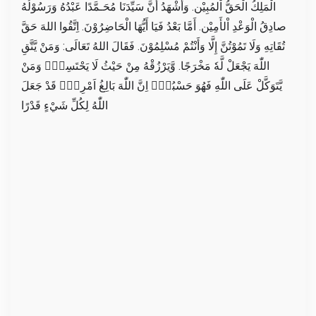
الْمَلِكُ الْحَقُّ اْلمُبِيْن. وَأَشْهَدُ أَنَّ سَيِّدَنَا مُحَـمَّدًا عَبْدُهُ وَرَسُوْلُهُ
صادِقُ الْوَعْدِ اْلأَمِيْن. أَمَّا بَعْدُ فَيَا أَيُّهَا الْحَاضِرُوْنَ. اِتَّقُوا اللهَ حَقَّ
تُقَاتِهِ وَلَا تَمُوْتُنَّ إِلَّا وَأَنْتُمْ مُسْلِمُوْنَ. فَقَالَ اللهُ تَعَالَى: وَمَنْ يَّتَّقِ
اللّٰهَ يَجْعَلْ لَّهٗ مَخْرَجًا. وَّيَرْزُقْهُ مِنْ حَيْثُ لَا يَحْتَسِبُۗ وَمَنْ
يَّتَوَكَّلْ عَلَى اللّٰهِ فَهُوَ حَسْبُهٗۗ اِنَّ اللّٰهَ بَالِغُ اَمْرِهٖۗ قَدْ جَعَلَ
اللّٰهُ لِكُلِّ شَيْءٍ قَدْرًا