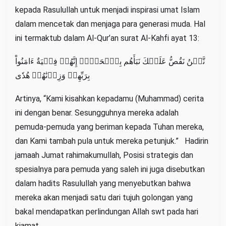
kepada Rasulullah untuk menjadi inspirasi umat Islam
dalam mencetak dan menjaga para generasi muda. Hal
ini termaktub dalam Al-Qur’an surat Al-Kahfi ayat 13:
نَّحۡنُ نَقُصُّ عَلَيۡكَ نَبَأَهُم بِٱلۡحَقِّۚ إِنَّهُمۡ فِتۡيَةٌ ءَامَنُواْ
بِرَبِّهِمۡ وَزِدۡنَٰهُمۡ هُدٗى
Artinya, “Kami kisahkan kepadamu (Muhammad) cerita
ini dengan benar. Sesungguhnya mereka adalah
pemuda-pemuda yang beriman kepada Tuhan mereka,
dan Kami tambah pula untuk mereka petunjuk.” Hadirin
jamaah Jumat rahimakumullah, Posisi strategis dan
spesialnya para pemuda yang saleh ini juga disebutkan
dalam hadits Rasulullah yang menyebutkan bahwa
mereka akan menjadi satu dari tujuh golongan yang
bakal mendapatkan perlindungan Allah swt pada hari
kiamat.