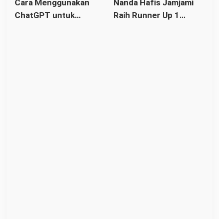
Cara Menggunakan
Nanda Hafis Jamjami
Bahasa Arab, Latin dan
ChatGPT untuk
Raih Runner Up 1
Artinya Lengkap
Pemula: Panduan
Lanceng Kabupaten
Lengkap dan Mudah
Kubu Raya
Dipahami