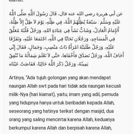
عن أبي هريرة رضي الله عنه قال، قَالَ رَسُولَ اللَّهِ صَلَّى اللَّهُ
عَلَيْهِ وَسَلَّمَ : سَبْعَةٌ يُظِلُّهُمْ اللَّهُ، فِي ظِلِّهِ، يَوْمَ لاَ ظِلَّ إِلاَّ ظِلُّهُ،
اْلإِمَامُ الْعَادِلُ، وَشَابٌّ نَشَأَ فِي عِبَادَةِ اللهِ، وَرَجُلٌ قَلْبُهُ مُعَلَّقٌ
فِي الْمَسَاجِدِ، وَرَجُلَانِ تَحَابَّا فِي اللَّهِ، اجْتَمَعَا عَلَيْهِ، وَتَفَرَّقَا
عَلَيْهِ، وَرَجُلٌ طَلَبَتْهُ امْرَأَةٌ ذَاتُ مَنْصِبٍ، وَجَمَالٍ، فَقَالَ إِنِّي
أَخَافُ اللَّهَ، وَرَجُلٌ تَصَدَّقَ فأَخْفَاها، حَتَّى لاَ تَعْلَمَ شِمَالُهُ مَا تُنْفِقُ
يَمِينُهُ، وَرَجُلٌ ذَكَرَ اللَّهَ خَالِيًا، فَفَاضَتْ عَيْنَاه
Artinya, “Ada tujuh golongan yang akan mendapat
naungan Allah swt pada hari tidak ada naungan kecuali
milik-Nya (hari kiamat), yaitu; imam yang adil, pemuda
yang hidupnya hanya untuk beribadah kepada Allah,
seseorang yang hatinya terikat dengan masjid, dua
orang yang saling mencintai karena Allah, keduanya
berkumpul karena Allah dan berpisah karena Allah,