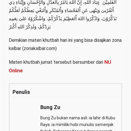
الْعٰلَمِيْنَ عٍبَادَ اللهِ، إِنَّ اللهَ يَأْمُرُ بِاْلعَدْلِ وَاْلإِحْسَانِ وَإِيْتاءِ ذِي
اْلقُرْبىَ وَيَنْهَى عَنِ اْلفَحْشاءِ وَاْلمُنْكَرِ وَاْلبَغْيِ يَعِظُكُمْ لَعَلَّكُمْ
تَذَكَّرُوْنَ، وَاذْكُرُوا اللهَ اْلعَظِيْمَ يَذْكُرْكُمْ، وَاشْكُرُوْهُ عَلىَ نِعَمِهِ
يَزِدْكُمْ، وَلَذِكْرُ اللهِ أَكْبَرُ
Demikian materi khutbah hari ini yang bisa disajikan zona
kalbar (zonakalbar.com)
NU
Materi khutbah jumat tersebut bersumber dari
Online
Penulis
Bung Zu
Bung Zu bukan nama asli. ia lahir di Kubu
Raya. ia mimiliki hobi munulis semenjak