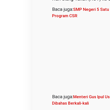
D
I
Baca juga:
SMP Negeri 5 Satu
k
Program CSR
u
t
i
P
a
w
a
i
K
a
r
n
Baca juga:
Menteri Gus Ipul U
a
Dibahas Berkali-kali
v
a