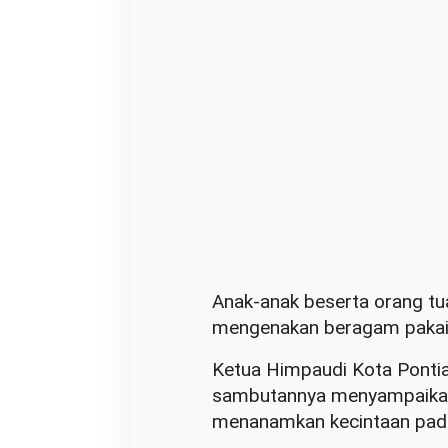
l
B
u
d
a
y
a
Anak-anak beserta orang t
mengenakan beragam pakaian
Ketua Himpaudi Kota Pontian
sambutannya menyampaikan b
menanamkan kecintaan pada 