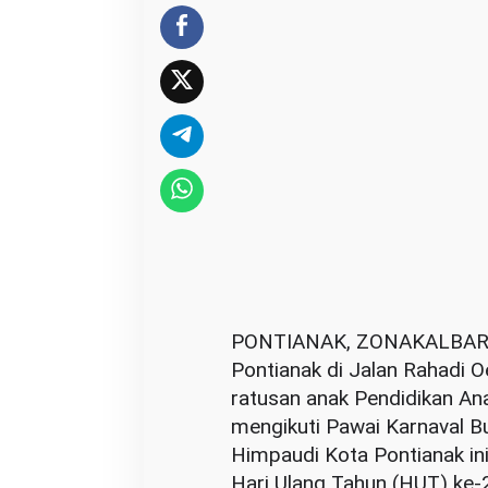
5
4
,
R
a
t
u
s
a
n
A
n
PONTIANAK, ZONAKALBAR.C
a
Pontianak di Jalan Rahadi 
k
ratusan anak Pendidikan An
P
mengikuti Pawai Karnaval B
A
Himpaudi Kota Pontianak in
U
Hari Ulang Tahun (HUT) ke-