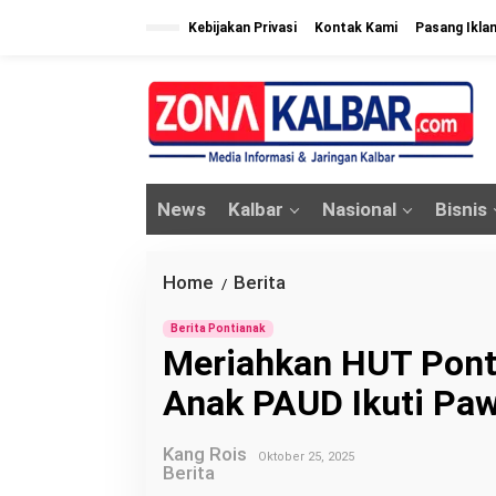
L
Kebijakan Privasi
Kontak Kami
Pasang Ikla
e
w
a
t
i
k
News
Kalbar
Nasional
Bisnis
e
k
o
Home
Berita
M
/
n
e
t
Berita Pontianak
r
Meriahkan HUT Pont
e
i
n
Anak PAUD Ikuti Paw
a
h
Kang Rois
k
Oktober 25, 2025
Berita
a