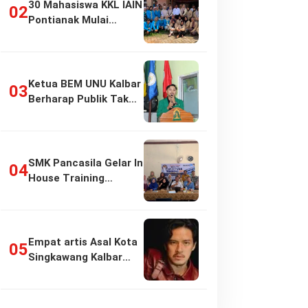
30 Mahasiswa KKL IAIN
Pontianak Mulai
Pengabdian di…
Ketua BEM UNU Kalbar
Berharap Publik Tak
Girang…
SMK Pancasila Gelar In
House Training
Penyusunan…
Empat artis Asal Kota
Singkawang Kalbar
sukses:…