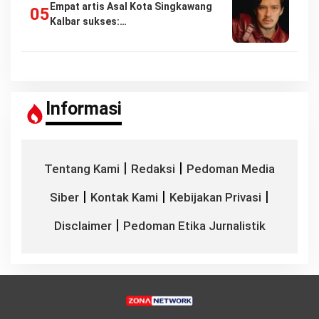
Empat artis Asal Kota Singkawang
Kalbar sukses:…
Informasi
|
|
Tentang Kami
Redaksi
Pedoman Media
|
|
|
Siber
Kontak Kami
Kebijakan Privasi
|
Disclaimer
Pedoman Etika Jurnalistik