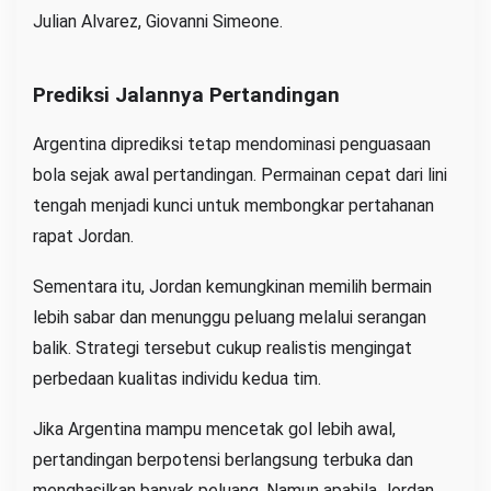
Julian Alvarez, Giovanni Simeone.
Prediksi Jalannya Pertandingan
Argentina diprediksi tetap mendominasi penguasaan
bola sejak awal pertandingan. Permainan cepat dari lini
tengah menjadi kunci untuk membongkar pertahanan
rapat Jordan.
Sementara itu, Jordan kemungkinan memilih bermain
lebih sabar dan menunggu peluang melalui serangan
balik. Strategi tersebut cukup realistis mengingat
perbedaan kualitas individu kedua tim.
Jika Argentina mampu mencetak gol lebih awal,
pertandingan berpotensi berlangsung terbuka dan
menghasilkan banyak peluang. Namun apabila Jordan