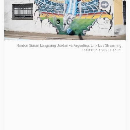
n
g
J
o
r
d
Nonton Siaran Langsung Jordan vs Argentina: Link Live Streaming
a
Piala Dunia 2026 Hari Ini
n
v
s
A
r
g
e
n
t
i