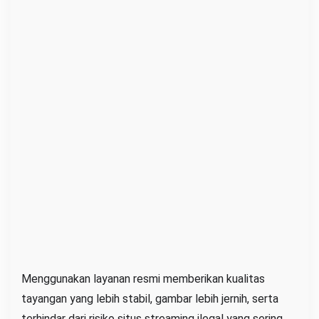
Menggunakan layanan resmi memberikan kualitas
tayangan yang lebih stabil, gambar lebih jernih, serta
terhindar dari risiko situs streaming ilegal yang sering