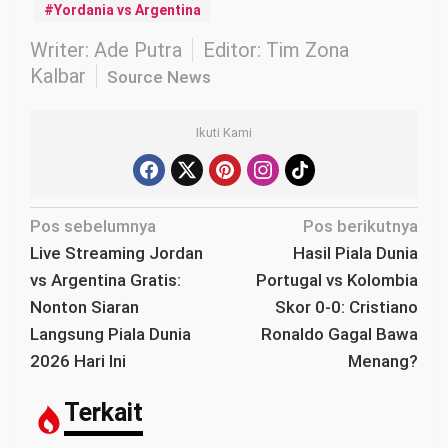
Yordania vs Argentina
Writer: Ade Putra
Editor: Tim Zona
Kalbar
Source News
Ikuti Kami
N
Pos sebelumnya
Pos berikutnya
a
Live Streaming Jordan
Hasil Piala Dunia
v
vs Argentina Gratis:
Portugal vs Kolombia
i
Nonton Siaran
Skor 0-0: Cristiano
g
Langsung Piala Dunia
Ronaldo Gagal Bawa
a
2026 Hari Ini
Menang?
s
i
Terkait
p