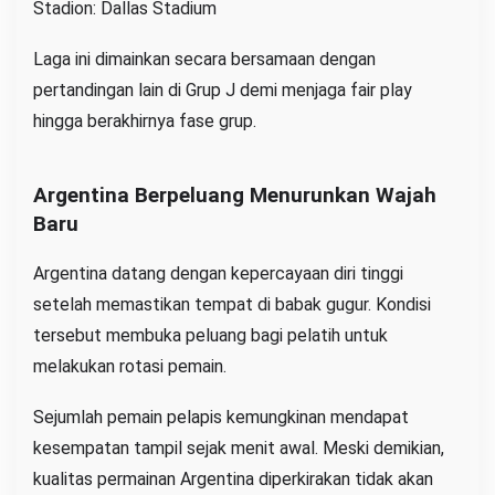
Stadion: Dallas Stadium
Laga ini dimainkan secara bersamaan dengan
pertandingan lain di Grup J demi menjaga fair play
hingga berakhirnya fase grup.
Argentina Berpeluang Menurunkan Wajah
Baru
Argentina datang dengan kepercayaan diri tinggi
setelah memastikan tempat di babak gugur. Kondisi
tersebut membuka peluang bagi pelatih untuk
melakukan rotasi pemain.
Sejumlah pemain pelapis kemungkinan mendapat
kesempatan tampil sejak menit awal. Meski demikian,
kualitas permainan Argentina diperkirakan tidak akan