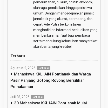
pemerintahan, hukum, politik, ekonomi,
olahraga, pendidikan, hingga peristiwa
umum. Dengan mengedepankan prinsip
jurnalistik yang akurat, berimbang, dan
cepat, Ade Putra berkomitmen
menghadirkan informasi berkualitas yang
memberikan manfaat bagi pembaca
serta mendukung kebutuhan masyarakat
akan berita yang kredibel.
Terbaru
Agustus 2, 2026
Pontianak
Mahasiswa KKL IAIN Pontianak dan Warga
Pasir Panjang Gotong Royong Bersihkan
Pemakaman
Juli 28, 2026
Pontianak
30 Mahasiswa KKL IAIN Pontianak Mulai