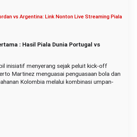
rdan vs Argentina: Link Nonton Live Streaming Piala
rtama : Hasil Piala Dunia Portugal vs
 inisiatif menyerang sejak peluit kick-off
berto Martinez menguasai penguasaan bola dan
hanan Kolombia melalui kombinasi umpan-