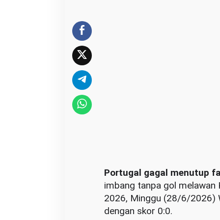
K
o
l
o
m
b
i
a
S
k
o
r
0
-
Portugal gagal menutup f
0
imbang tanpa gol melawan K
:
2026, Minggu (28/6/2026) W
C
dengan skor 0:0.