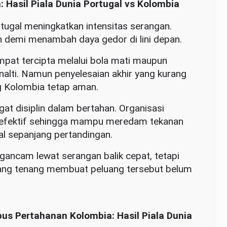
: Hasil Piala Dunia Portugal vs Kolombia
ugal meningkatkan intensitas serangan.
n demi menambah daya gedor di lini depan.
pat tercipta melalui bola mati maupun
nalti. Namun penyelesaian akhir yang kurang
Kolombia tetap aman.
gat disiplin dalam bertahan. Organisasi
 efektif sehingga mampu meredam tekanan
al sepanjang pertandingan.
gancam lewat serangan balik cepat, tetapi
rang tenang membuat peluang tersebut belum
us Pertahanan Kolombia: Hasil Piala Dunia