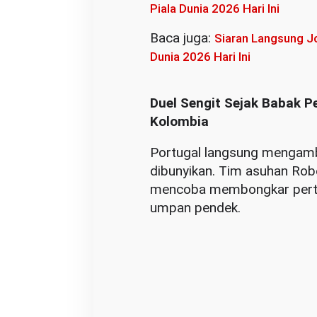
Piala Dunia 2026 Hari Ini
Baca juga:
Siaran Langsung Jo
Dunia 2026 Hari Ini
Duel Sengit Sejak Babak Pe
Kolombia
Portugal langsung mengambil
dibunyikan. Tim asuhan Ro
mencoba membongkar perta
umpan pendek.