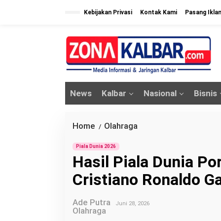
L
Kebijakan Privasi
Kontak Kami
Pasang Ikla
e
w
a
t
i
k
News
Kalbar
Nasional
Bisnis
e
k
o
Home
Olahraga
H
/
n
a
t
Piala Dunia 2026
s
Hasil Piala Dunia Po
e
i
n
Cristiano Ronaldo 
l
P
Ade Putra
i
Juni 28, 2026
Olahraga
a