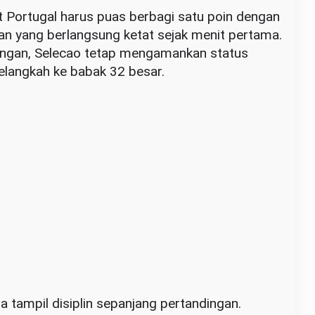
 Portugal harus puas berbagi satu poin dengan
n yang berlangsung ketat sejak menit pertama.
ngan, Selecao tetap mengamankan status
elangkah ke babak 32 besar.
a tampil disiplin sepanjang pertandingan.