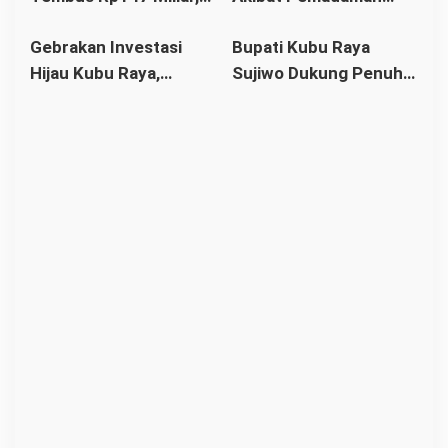
Bapenda Bidik
Listrik Mengintai,
Muda Katolik
Gebrakan Investasi
Bupati Kubu Raya
Penunggak Pajak Besar
Warga Diminta Cek
Hijau Kubu Raya,
Sujiwo Dukung Penuh
Instalasi Rumah
Perumda Menanjak
Pembinaan Atlet
Bahagia Bidik
Madrasah
Kemandirian Energi