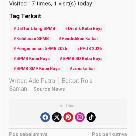
Visited 17 times, 1 visit(s) today
Daftar Ulang SPMB
Disdik Kubu Raya
Kelulusan SPMB
Pendidikan Kalbar
Pengumuman SPMB 2026
PPDB 2026
SPMB Kubu Raya
SPMB SD Kubu Raya
SPMB SMP Kubu Raya
zonakalbar
Writer: Ade Putra
Editor: Rois
Saman
Source News
Ikuti Kami
N
Pos sebelumnya
Pos berikutnya