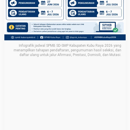
l
u
l
u
s
a
Infografik jadwal SPMB SD-SMP Kabupaten Kubu Raya 2026 yang
n
menampilkan tahapan pendaftaran, pengumuman hasil seleksi, dan
daftar ulang untuk jalur Afirmasi, Prestasi, Domisili, dan Mutasi.
S
P
M
B
S
D
-
S
M
P