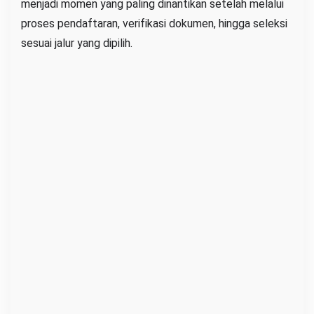
menjadi momen yang paling dinantikan setelah melalui
a
proses pendaftaran, verifikasi dokumen, hingga seleksi
r
sesuai jalur yang dipilih.
a
C
e
k
H
a
s
i
l
S
e
l
e
k
s