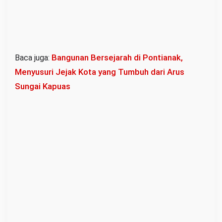
i
d
a
n
Bangunan Bersejarah di Pontianak,
Baca juga:
J
Menyusuri Jejak Kota yang Tumbuh dari Arus
a
Sungai Kapuas
d
w
a
l
D
a
f
t
a
r
U