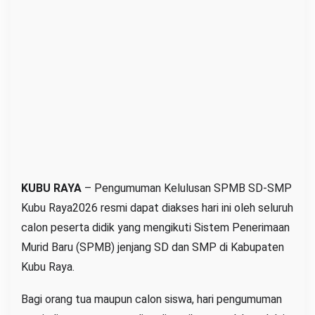
K
u
b
u
R
a
y
a
2
0
2
KUBU RAYA
– Pengumuman Kelulusan SPMB SD-SMP
6
Kubu Raya2026 resmi dapat diakses hari ini oleh seluruh
,
calon peserta didik yang mengikuti Sistem Penerimaan
L
Murid Baru (SPMB) jenjang SD dan SMP di Kabupaten
i
Kubu Raya.
n
k
Bagi orang tua maupun calon siswa, hari pengumuman
C