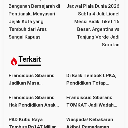
a
Bangunan Bersejarah di
Jadwal Piala Dunia 2026
v
Pontianak, Menyusuri
Sabtu 4 Juli: Lionel
i
Jejak Kota yang
Messi Bidik Tiket 16
g
Tumbuh dari Arus
Besar, Argentina vs
a
Sungai Kapuas
Tanjung Verde Jadi
s
Sorotan
i
p
Terkait
o
s
Franciscus Sibarani:
Di Balik Tembok LPKA,
Jadikan Masa
Pendidikan Tetap
Pembinaan sebagai
Berjalan: Franciscus
Franciscus Sibarani:
Franciscus Sibarani:
Titik Balik Menata
Sibarani Apresiasi
Hak Pendidikan Anak
TOMKAT Jadi Wadah
Masa Depan
Program Paket A, B,
Binaan Harus Tetap
Membangun Iman,
dan C
PAD Kubu Raya
Waspada! Kebakaran
Terpenuhi
Solidaritas, dan
Tembus Rp147 Miliar,
Akibat Pemadaman
Kepemimpinan Orang