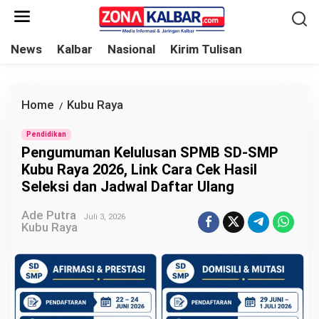
L
e
w
News
Kalbar
Nasional
Kirim Tulisan
a
t
i
Home
Kubu Raya
P
/
k
e
e
Pendidikan
n
Pengumuman Kelulusan SPMB SD-SMP
k
g
Kubu Raya 2026, Link Cara Cek Hasil
o
u
Seleksi dan Jadwal Daftar Ulang
n
m
t
Ade Putra
u
Juli 3, 2026
Kubu Raya
e
m
n
a
n
K
e