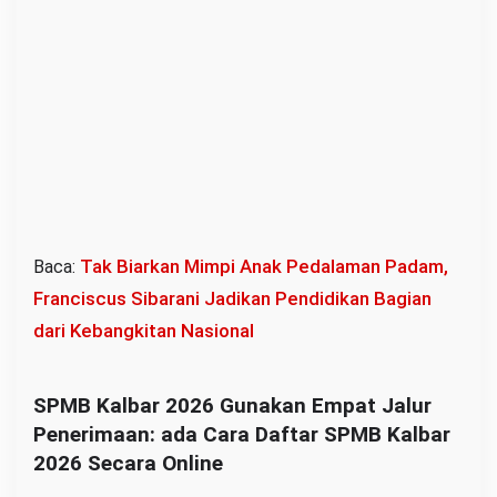
A
S
M
K
S
L
B
Tak Biarkan Mimpi Anak Pedalaman Padam,
Baca:
Franciscus Sibarani Jadikan Pendidikan Bagian
dari Kebangkitan Nasional
SPMB Kalbar 2026 Gunakan Empat Jalur
Penerimaan: ada Cara Daftar SPMB Kalbar
2026 Secara Online