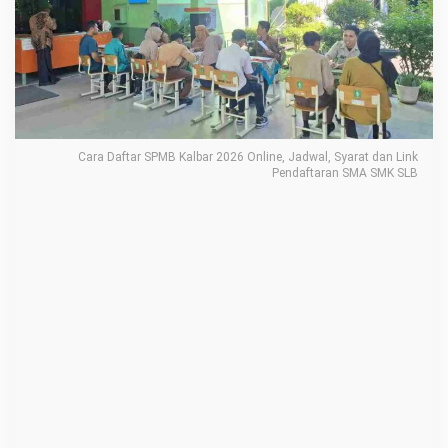
M
B
K
a
l
b
Cara Daftar SPMB Kalbar 2026 Online, Jadwal, Syarat dan Link
a
Pendaftaran SMA SMK SLB
r
2
0
2
6
O
n
l
i
n