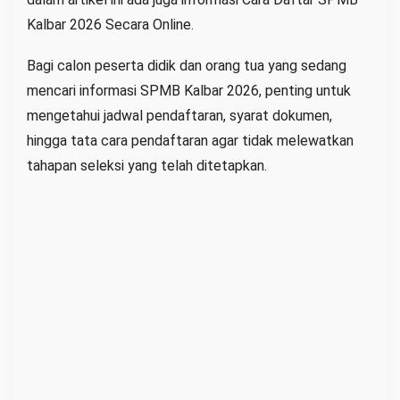
L
Kalbar 2026 Secara Online.
i
Bagi calon peserta didik dan orang tua yang sedang
n
mencari informasi SPMB Kalbar 2026, penting untuk
k
mengetahui jadwal pendaftaran, syarat dokumen,
P
e
hingga tata cara pendaftaran agar tidak melewatkan
n
tahapan seleksi yang telah ditetapkan.
d
a
f
t
a
r
a
n
S
M