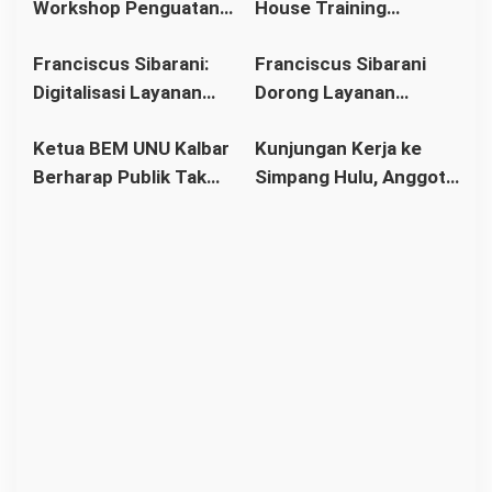
Workshop Penguatan
House Training
Pernikahan Dini di
Anak
Implementasi 8
Penyusunan Kurikulum
Kalbar
Franciscus Sibarani:
Franciscus Sibarani
Standar Nasional
Satuan Pendidikan dan
Digitalisasi Layanan
Dorong Layanan
Pendidikan
Perangkat
Hukum Jangan
Hukum Menjangkau
Pembelajaran
Ketua BEM UNU Kalbar
Kunjungan Kerja ke
Ciptakan Kesenjangan
Wilayah Terpencil
Berharap Publik Tak
Simpang Hulu, Anggota
Baru
hingga Air Upas
Girang Opini Yang
DPR RI Franciscus
Belum Jelas Faktanya
Sibarani Dorong
Pemerintah Benahi
Infrastruktur
Pendidikan Desa