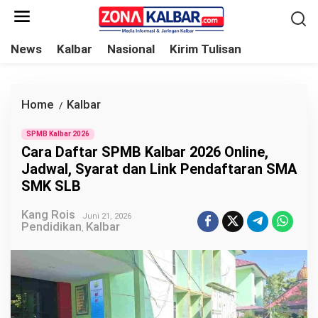
L
e
w
News
Kalbar
Nasional
Kirim Tulisan
a
t
i
Home
Kalbar
C
/
k
a
e
SPMB Kalbar 2026
r
Cara Daftar SPMB Kalbar 2026 Online,
k
a
Jadwal, Syarat dan Link Pendaftaran SMA
o
D
SMK SLB
n
a
t
Kang Rois
f
Juni 21, 2026
Pendidikan
Kalbar
e
,
t
n
a
r
S
P