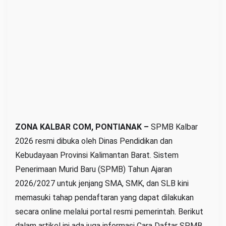
e
,
J
a
d
w
a
l
,
S
ZONA KALBAR COM, PONTIANAK –
SPMB Kalbar
y
2026 resmi dibuka oleh Dinas Pendidikan dan
a
Kebudayaan Provinsi Kalimantan Barat. Sistem
r
Penerimaan Murid Baru (SPMB) Tahun Ajaran
a
2026/2027 untuk jenjang SMA, SMK, dan SLB kini
t
memasuki tahap pendaftaran yang dapat dilakukan
d
secara online melalui portal resmi pemerintah. Berikut
a
dalam artikel ini ada juga informasi Cara Daftar SPMB
n