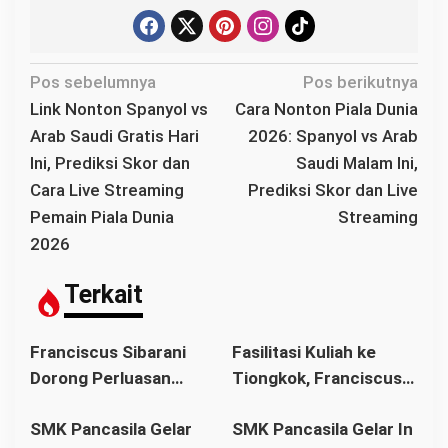
N
Pos sebelumnya
Pos berikutnya
a
Link Nonton Spanyol vs
Cara Nonton Piala Dunia
v
Arab Saudi Gratis Hari
2026: Spanyol vs Arab
i
Ini, Prediksi Skor dan
Saudi Malam Ini,
g
Cara Live Streaming
Prediksi Skor dan Live
a
Pemain Piala Dunia
Streaming
s
2026
i
p
Terkait
o
s
Franciscus Sibarani
Fasilitasi Kuliah ke
Dorong Perluasan
Tiongkok, Franciscus
Akses Pendidikan
Sibarani Ajak Orang
SMK Pancasila Gelar
SMK Pancasila Gelar In
sebagai Upaya Cegah
Tua Dukung Pendidikan