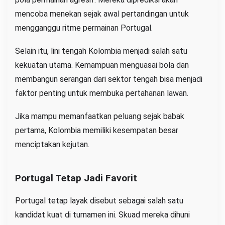
mencoba menekan sejak awal pertandingan untuk
mengganggu ritme permainan Portugal.
Selain itu, lini tengah Kolombia menjadi salah satu
kekuatan utama. Kemampuan menguasai bola dan
membangun serangan dari sektor tengah bisa menjadi
faktor penting untuk membuka pertahanan lawan.
Jika mampu memanfaatkan peluang sejak babak
pertama, Kolombia memiliki kesempatan besar
menciptakan kejutan.
Portugal Tetap Jadi Favorit
Portugal tetap layak disebut sebagai salah satu
kandidat kuat di turnamen ini. Skuad mereka dihuni