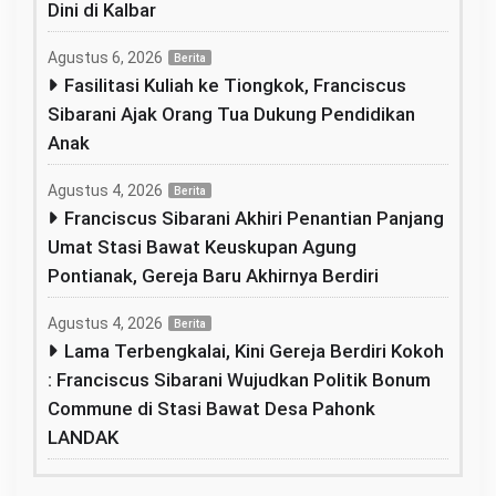
Dini di Kalbar
Agustus 6, 2026
Berita
Fasilitasi Kuliah ke Tiongkok, Franciscus
Sibarani Ajak Orang Tua Dukung Pendidikan
Anak
Agustus 4, 2026
Berita
Franciscus Sibarani Akhiri Penantian Panjang
Umat Stasi Bawat Keuskupan Agung
Pontianak, Gereja Baru Akhirnya Berdiri
Agustus 4, 2026
Berita
Lama Terbengkalai, Kini Gereja Berdiri Kokoh
: Franciscus Sibarani Wujudkan Politik Bonum
Commune di Stasi Bawat Desa Pahonk
LANDAK