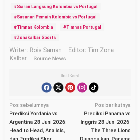
Siaran Langsung Kolombia vs Portugal
Susunan Pemain Kolombia vs Portugal
Timnas Kolombia
Timnas Portugal
Zonakalbar Sports
Writer: Rois Saman
Editor: Tim Zona
Kalbar
Source News
Ikuti Kami
N
Pos sebelumnya
Pos berikutnya
a
Prediksi Yordania vs
Prediksi Panama vs
v
Argentina 28 Juni 2026:
Inggris 28 Juni 2026:
i
Head to Head, Analisis,
The Three Lions
g
dan Prediksi Skor
Diunggulkan, Panama