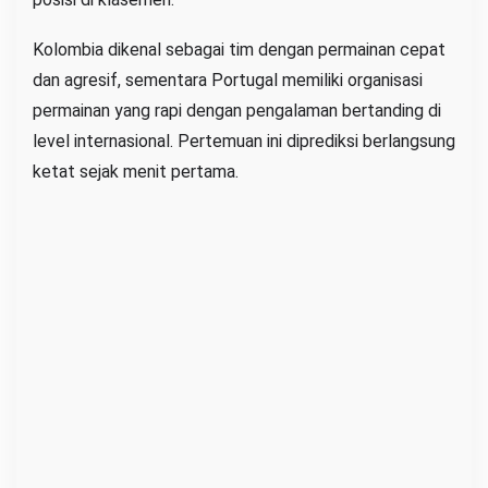
u
Kolombia dikenal sebagai tim dengan permainan cepat
,
dan agresif, sementara Portugal memiliki organisasi
S
permainan yang rapi dengan pengalaman bertanding di
i
level internasional. Pertemuan ini diprediksi berlangsung
a
p
ketat sejak menit pertama.
a
L
e
b
i
h
S
i
a
p
M