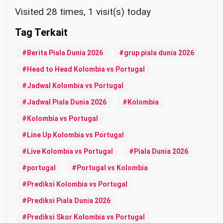
Visited 28 times, 1 visit(s) today
Berita Piala Dunia 2026
grup piala dunia 2026
Head to Head Kolombia vs Portugal
Jadwal Kolombia vs Portugal
Jadwal Piala Dunia 2026
Kolombia
Kolombia vs Portugal
Line Up Kolombia vs Portugal
Live Kolombia vs Portugal
Piala Dunia 2026
portugal
Portugal vs Kolombia
Prediksi Kolombia vs Portugal
Prediksi Piala Dunia 2026
Prediksi Skor Kolombia vs Portugal