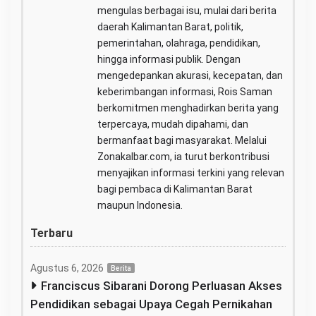
mengulas berbagai isu, mulai dari berita
daerah Kalimantan Barat, politik,
pemerintahan, olahraga, pendidikan,
hingga informasi publik. Dengan
mengedepankan akurasi, kecepatan, dan
keberimbangan informasi, Rois Saman
berkomitmen menghadirkan berita yang
terpercaya, mudah dipahami, dan
bermanfaat bagi masyarakat. Melalui
Zonakalbar.com, ia turut berkontribusi
menyajikan informasi terkini yang relevan
bagi pembaca di Kalimantan Barat
maupun Indonesia.
Terbaru
Agustus 6, 2026
Berita
Franciscus Sibarani Dorong Perluasan Akses
Pendidikan sebagai Upaya Cegah Pernikahan