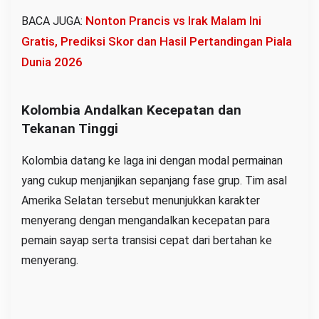
Nonton Prancis vs Irak Malam Ini
BACA JUGA:
Gratis, Prediksi Skor dan Hasil Pertandingan Piala
Dunia 2026
Kolombia Andalkan Kecepatan dan
Tekanan Tinggi
Kolombia datang ke laga ini dengan modal permainan
yang cukup menjanjikan sepanjang fase grup. Tim asal
Amerika Selatan tersebut menunjukkan karakter
menyerang dengan mengandalkan kecepatan para
pemain sayap serta transisi cepat dari bertahan ke
menyerang.