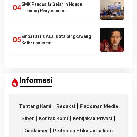
SMK Pancasila Gelar In House
Training Penyusunan…
Empat artis Asal Kota Singkawang
Kalbar sukses:…
Informasi
|
|
Tentang Kami
Redaksi
Pedoman Media
|
|
|
Siber
Kontak Kami
Kebijakan Privasi
|
Disclaimer
Pedoman Etika Jurnalistik