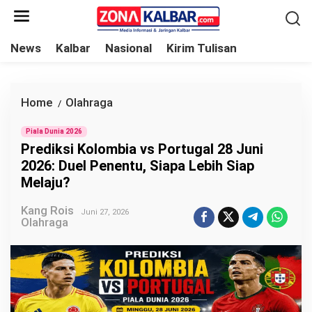
L
e
w
News
Kalbar
Nasional
Kirim Tulisan
a
t
i
Home
Olahraga
P
/
k
r
e
Piala Dunia 2026
e
Prediksi Kolombia vs Portugal 28 Juni
k
d
2026: Duel Penentu, Siapa Lebih Siap
o
i
Melaju?
n
k
t
Kang Rois
s
Juni 27, 2026
Olahraga
e
i
n
K
o
l
o