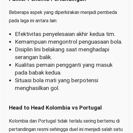
Beberapa aspek yang diperkirakan menjadi pembeda
pada laga ini antara lain:
Efektivitas penyelesaian akhir kedua tim.
Kemampuan mengontrol penguasaan bola.
Disiplin lini belakang saat menghadapi
serangan balik.
Kualitas pemain pengganti yang masuk
pada babak kedua.
Situasi bola mati yang berpotensi
menghasilkan gol.
Head to Head Kolombia vs Portugal
Kolombia dan Portugal tidak terlalu sering bertemu di
pertandingan resmi sehingga duel ini menjadi salah satu