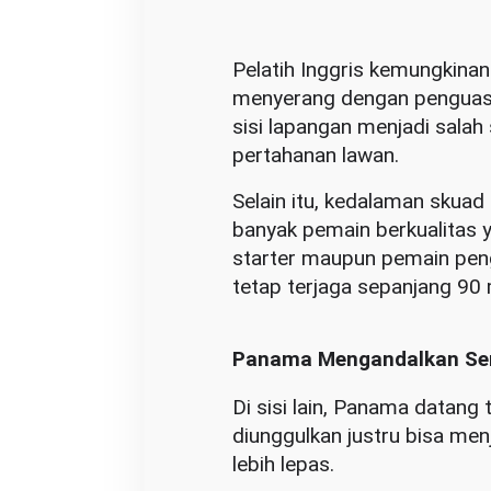
Pelatih Inggris kemungkin
menyerang dengan penguasaa
sisi lapangan menjadi sala
pertahanan lawan.
Selain itu, kedalaman skuad
banyak pemain berkualitas 
starter maupun pemain peng
tetap terjaga sepanjang 90 
Panama Mengandalkan Sem
Di sisi lain, Panama datang
diunggulkan justru bisa me
lebih lepas.