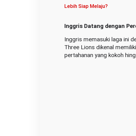
Lebih Siap Melaju?
Inggris Datang dengan Per
Inggris memasuki laga ini d
Three Lions dikenal memiliki
pertahanan yang kokoh hingg