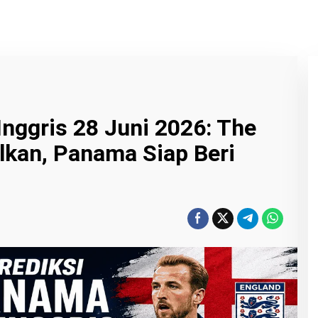
nggris 28 Juni 2026: The
lkan, Panama Siap Beri