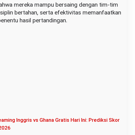
bahwa mereka mampu bersaing dengan tim-tim
disiplin bertahan, serta efektivitas memanfaatkan
penentu hasil pertandingan.
aming Inggris vs Ghana Gratis Hari Ini: Prediksi Skor
 2026