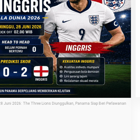
28 Juni 2026: The Three Lions Diunggulkan, Panama Siap Beri Perlawanan