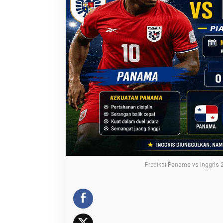
v
s
I
n
g
g
r
i
s
2
8
J
Prediksi Panama vs Inggris 
u
n
i
2
0