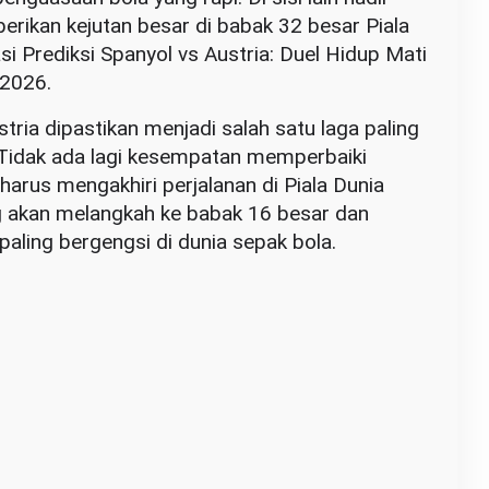
erikan kejutan besar di babak 32 besar Piala
si Prediksi Spanyol vs Austria: Duel Hidup Mati
 2026.
tria dipastikan menjadi salah satu laga paling
Tidak ada lagi kesempatan memperbaiki
harus mengakhiri perjalanan di Piala Dunia
akan melangkah ke babak 16 besar dan
paling bergengsi di dunia sepak bola.