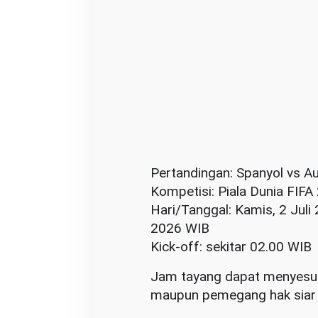
Pertandingan: Spanyol vs Au
Kompetisi: Piala Dunia FIF
Hari/Tanggal: Kamis, 2 Juli 
2026 WIB
Kick-off: sekitar 02.00 WIB
Jam tayang dapat menyesua
maupun pemegang hak siar d