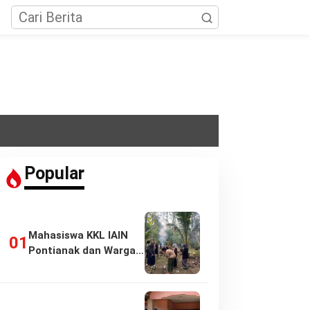
Popular
Mahasiswa KKL IAIN
Pontianak dan Warga
Pasir Panjang…