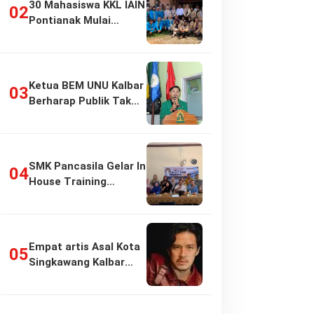
30 Mahasiswa KKL IAIN
Pontianak Mulai
Pengabdian di…
Ketua BEM UNU Kalbar
Berharap Publik Tak
Girang…
SMK Pancasila Gelar In
House Training
Penyusunan…
Empat artis Asal Kota
Singkawang Kalbar
sukses:…