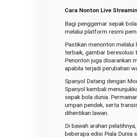
Cara Nonton Live Streamin
Bagi penggemar sepak bola d
melalui platform resmi peme
Pastikan menonton melalui 
terbaik, gambar beresolusi 
Penonton juga disarankan m
apabila terjadi perubahan w
Spanyol Datang dengan Moda
Spanyol kembali menunjukka
sepak bola dunia. Permain
umpan pendek, serta transis
dihentikan lawan.
Di bawah arahan pelatihnya, 
beberapa edisi Piala Dunia