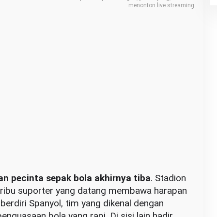
menonton live streaming.
n pecinta sepak bola akhirnya tiba
. Stadion
n ribu suporter yang datang membawa harapan
 berdiri Spanyol, tim yang dikenal dengan
guasaan bola yang rapi. Di sisi lain hadir