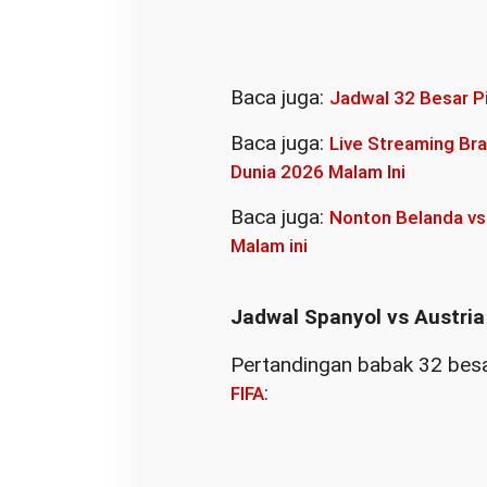
Baca juga:
Jadwal 32 Besar Pi
Baca juga:
Live Streaming Bra
Dunia 2026 Malam Ini
Baca juga:
Nonton Belanda vs 
Malam ini
Jadwal Spanyol vs Austria
Pertandingan babak 32 besa
:
FIFA