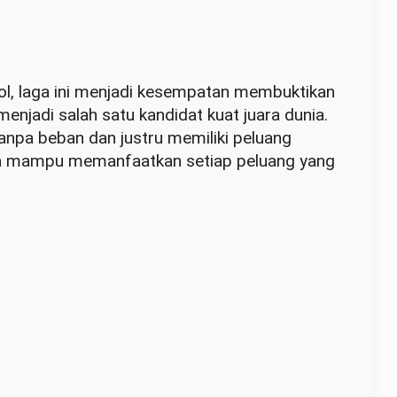
l, laga ini menjadi kesempatan membuktikan
enjadi salah satu kandidat kuat juara dunia.
tanpa beban dan justru memiliki peluang
la mampu memanfaatkan setiap peluang yang