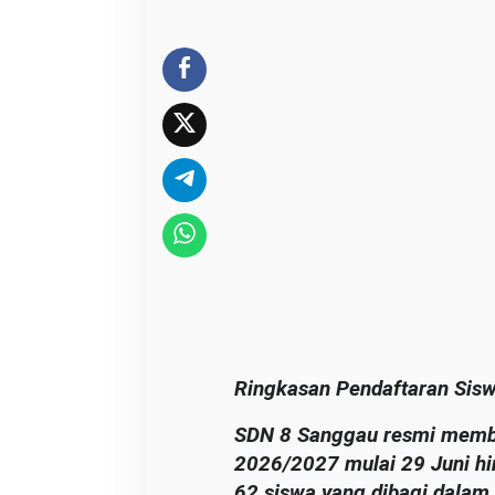
n
S
i
s
w
a
B
a
r
u
2
0
2
6
Ringkasan Pendaftaran Sis
SDN 8 Sanggau resmi membu
2026/2027 mulai 29 Juni hi
62 siswa yang dibagi dalam 