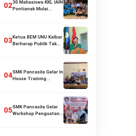
30 Mahasiswa KKL IAIN
Pontianak Mulai
Pengabdian di…
Ketua BEM UNU Kalbar
Berharap Publik Tak
Girang…
SMK Pancasila Gelar In
House Training
Penyusunan…
SMK Pancasila Gelar
Workshop Penguatan
Implementasi…