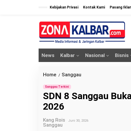
L
Kebijakan Privasi
Kontak Kami
Pasang Ikla
e
w
a
t
i
k
News
Kalbar
Nasional
Bisnis
e
k
o
Home
Sanggau
S
/
n
D
t
Sanggau Terkini
N
SDN 8 Sanggau Buka
e
8
n
2026
S
a
Kang Rois
n
Juni 30, 2026
Sanggau
g