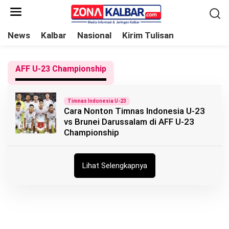
L
e
w
News
Kalbar
Nasional
Kirim Tulisan
a
t
AFF U-23 Championship
i
k
e
Timnas Indonesia U-23
Cara Nonton Timnas Indonesia U-23
k
vs Brunei Darussalam di AFF U-23
o
Championship
n
t
e
Lihat Selengkapnya
n