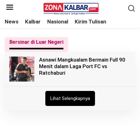
L
e
w
News
Kalbar
Nasional
Kirim Tulisan
a
t
Bersinar di Luar Negeri
i
k
Asnawi Mangkualam Bermain Full 90
e
Menit dalam Laga Port FC vs
k
Ratchaburi
o
n
t
Lihat Selengkapnya
e
n