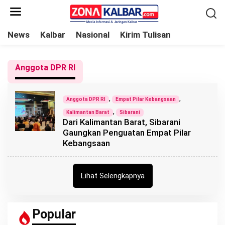
L
e
w
News
Kalbar
Nasional
Kirim Tulisan
a
t
Anggota DPR RI
i
k
e
,
,
Anggota DPR RI
Empat Pilar Kebangsaan
k
,
Kalimantan Barat
Sibarani
Dari Kalimantan Barat, Sibarani
o
Gaungkan Penguatan Empat Pilar
n
Kebangsaan
t
e
n
Lihat Selengkapnya
Popular