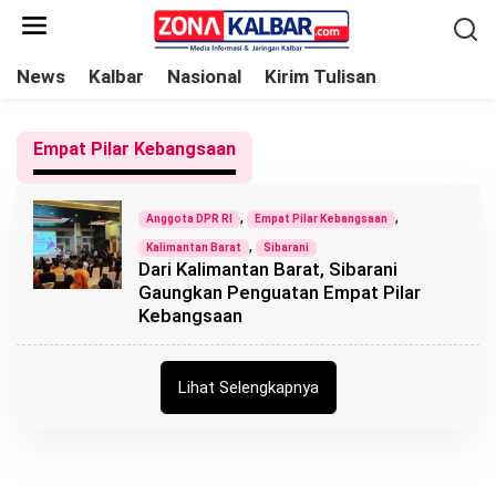
L
e
w
News
Kalbar
Nasional
Kirim Tulisan
a
t
Empat Pilar Kebangsaan
i
k
e
,
,
Anggota DPR RI
Empat Pilar Kebangsaan
k
,
Kalimantan Barat
Sibarani
Dari Kalimantan Barat, Sibarani
o
Gaungkan Penguatan Empat Pilar
n
Kebangsaan
t
e
n
Lihat Selengkapnya