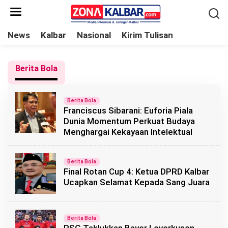
L
e
w
News
Kalbar
Nasional
Kirim Tulisan
a
t
Berita Bola
i
k
e
Berita Bola
Franciscus Sibarani: Euforia Piala
k
Dunia Momentum Perkuat Budaya
o
Menghargai Kekayaan Intelektual
n
t
Berita Bola
e
Final Rotan Cup 4: Ketua DPRD Kalbar
n
Ucapkan Selamat Kepada Sang Juara
Berita Bola