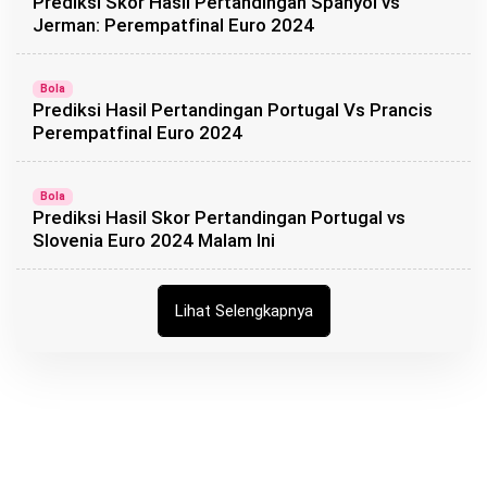
Prediksi Skor Hasil Pertandingan Spanyol vs
Jerman: Perempatfinal Euro 2024
Bola
Prediksi Hasil Pertandingan Portugal Vs Prancis
Perempatfinal Euro 2024
Bola
Prediksi Hasil Skor Pertandingan Portugal vs
Slovenia Euro 2024 Malam Ini
Lihat Selengkapnya