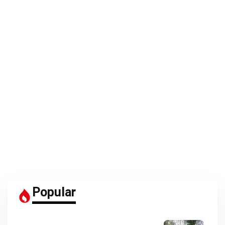
Popular