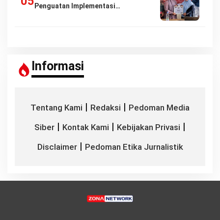
Penguatan Implementasi…
Informasi
|
|
Tentang Kami
Redaksi
Pedoman Media
|
|
|
Siber
Kontak Kami
Kebijakan Privasi
|
Disclaimer
Pedoman Etika Jurnalistik