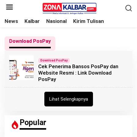
L
e
w
News
Kalbar
Nasional
Kirim Tulisan
a
t
Download PosPay
i
k
e
Download PosPay
Cek Penerima Bansos PosPay dan
k
Website Resmi : Link Download
o
PosPay
n
t
e
Lihat Selengkapnya
n
Popular