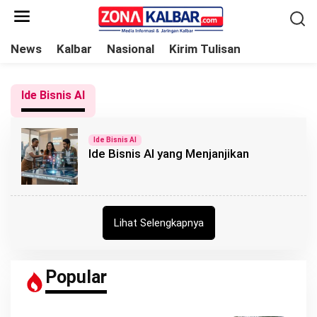
L
e
w
News
Kalbar
Nasional
Kirim Tulisan
a
t
Ide Bisnis AI
i
k
e
Ide Bisnis AI
Ide Bisnis AI yang Menjanjikan
k
o
n
t
Lihat Selengkapnya
e
n
Popular