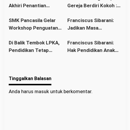
Akhiri Penantian
Gereja Berdiri Kokoh :
Pernikahan Dini di
Anak
Panjang Umat Stasi
Franciscus Sibarani
Kalbar
SMK Pancasila Gelar
Franciscus Sibarani:
Bawat Keuskupan
Wujudkan Politik
Workshop Penguatan
Jadikan Masa
Agung Pontianak,
Bonum Commune di
Implementasi 8
Pembinaan sebagai
Gereja Baru Akhirnya
Stasi Bawat Desa
Di Balik Tembok LPKA,
Franciscus Sibarani:
Standar Nasional
Titik Balik Menata
Berdiri
Pahonk LANDAK
Pendidikan Tetap
Hak Pendidikan Anak
Pendidikan
Masa Depan
Berjalan: Franciscus
Binaan Harus Tetap
Sibarani Apresiasi
Terpenuhi
Program Paket A, B,
Tinggalkan Balasan
dan C
Anda harus
masuk
untuk berkomentar.