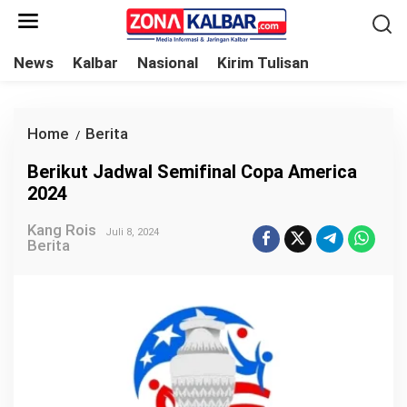
L
e
w
News
Kalbar
Nasional
Kirim Tulisan
a
t
i
Home
Berita
B
/
k
e
Berikut Jadwal Semifinal Copa America
e
r
2024
k
i
o
Kang Rois
k
Juli 8, 2024
Berita
n
u
t
t
e
J
n
a
d
w
a