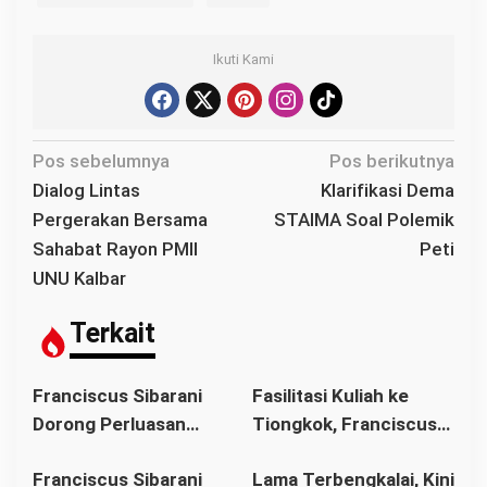
Ikuti Kami
N
Pos sebelumnya
Pos berikutnya
a
Dialog Lintas
Klarifikasi Dema
v
Pergerakan Bersama
STAIMA Soal Polemik
i
Sahabat Rayon PMII
Peti
g
UNU Kalbar
a
s
Terkait
i
p
Franciscus Sibarani
Fasilitasi Kuliah ke
o
Dorong Perluasan
Tiongkok, Franciscus
s
Akses Pendidikan
Sibarani Ajak Orang
Franciscus Sibarani
Lama Terbengkalai, Kini
sebagai Upaya Cegah
Tua Dukung Pendidikan