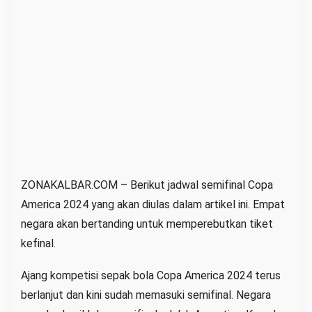
r
i
c
a
2
0
2
4
ZONAKALBAR.COM – Berikut jadwal semifinal Copa
America 2024 yang akan diulas dalam artikel ini. Empat
negara akan bertanding untuk memperebutkan tiket
kefinal.
Ajang kompetisi sepak bola Copa America 2024 terus
berlanjut dan kini sudah memasuki semifinal. Negara