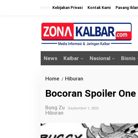
L
Kebijakan Privasi
Kontak Kami
Pasang Ikla
e
w
a
t
i
k
News
Kalbar
Nasional
Bisnis
e
k
o
Home
Hiburan
B
/
n
o
Bocoran Spoiler One
t
c
e
o
n
Bung Zu
September 1, 2022
r
Hiburan
a
n
S