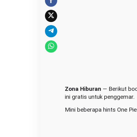
9
B
a
c
a
G
r
a
t
i
s
Zona Hiburan
— Berikut boc
ini gratis untuk penggemar.
Mini beberapa hints One Pi