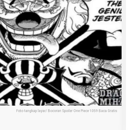
Foto tangkap layar/ Bocoran Spoiler One Piece 1059 Baca Gratis