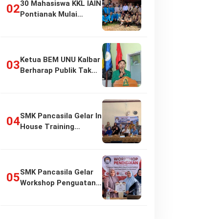
30 Mahasiswa KKL IAIN
Pontianak Mulai
Pengabdian di…
Ketua BEM UNU Kalbar
Berharap Publik Tak
Girang…
SMK Pancasila Gelar In
House Training
Penyusunan…
SMK Pancasila Gelar
Workshop Penguatan
Implementasi…