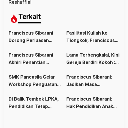
g
Reshuffle!
a
s
Terkait
i
p
Franciscus Sibarani
Fasilitasi Kuliah ke
o
Dorong Perluasan
Tiongkok, Franciscus
s
Akses Pendidikan
Sibarani Ajak Orang
Franciscus Sibarani
Lama Terbengkalai, Kini
sebagai Upaya Cegah
Tua Dukung Pendidikan
Akhiri Penantian
Gereja Berdiri Kokoh :
Pernikahan Dini di
Anak
Panjang Umat Stasi
Franciscus Sibarani
Kalbar
SMK Pancasila Gelar
Franciscus Sibarani:
Bawat Keuskupan
Wujudkan Politik
Workshop Penguatan
Jadikan Masa
Agung Pontianak,
Bonum Commune di
Implementasi 8
Pembinaan sebagai
Gereja Baru Akhirnya
Stasi Bawat Desa
Di Balik Tembok LPKA,
Franciscus Sibarani:
Standar Nasional
Titik Balik Menata
Berdiri
Pahonk LANDAK
Pendidikan Tetap
Hak Pendidikan Anak
Pendidikan
Masa Depan
Berjalan: Franciscus
Binaan Harus Tetap
Sibarani Apresiasi
Terpenuhi