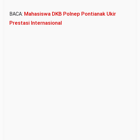
a
Mahasiswa DKB Polnep Pontianak Ukir
BACA:
i
2
Prestasi Internasional
K
a
m
p
u
s