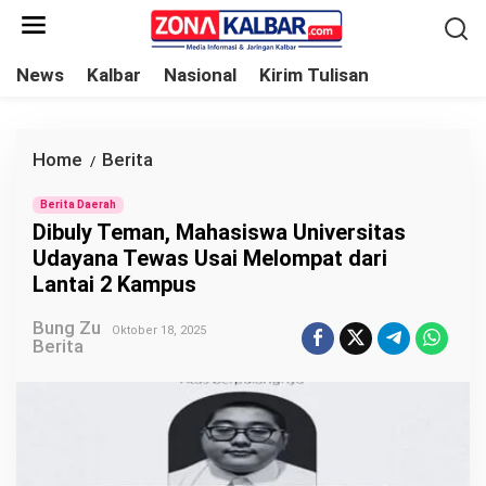
L
e
w
News
Kalbar
Nasional
Kirim Tulisan
a
t
i
Home
Berita
D
/
k
i
e
Berita Daerah
b
Dibuly Teman, Mahasiswa Universitas
k
u
Udayana Tewas Usai Melompat dari
o
l
Lantai 2 Kampus
n
y
t
Bung Zu
T
Oktober 18, 2025
Berita
e
e
n
m
a
n
,