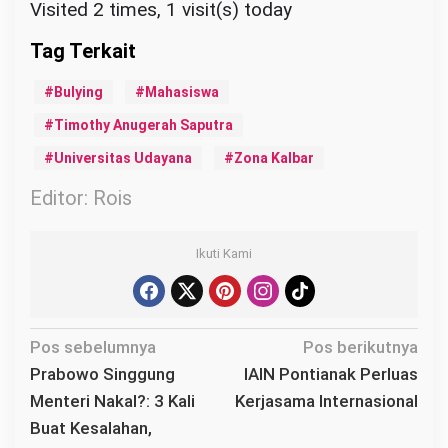
Visited 2 times, 1 visit(s) today
Bulying
Mahasiswa
Timothy Anugerah Saputra
Universitas Udayana
Zona Kalbar
Editor: Rois
Ikuti Kami
N
Pos sebelumnya
Pos berikutnya
a
Prabowo Singgung
IAIN Pontianak Perluas
v
Menteri Nakal?: 3 Kali
Kerjasama Internasional
i
Buat Kesalahan,