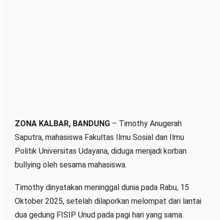
t
a
s
U
d
a
y
a
n
a
ZONA KALBAR, BANDUNG
– Timothy Anugerah
T
Saputra, mahasiswa Fakultas Ilmu Sosial dan Ilmu
e
Politik Universitas Udayana, diduga menjadi korban
w
bullying oleh sesama mahasiswa.
a
s
Timothy dinyatakan meninggal dunia pada Rabu, 15
U
Oktober 2025, setelah dilaporkan melompat dari lantai
s
dua gedung FISIP Unud pada pagi hari yang sama.
a